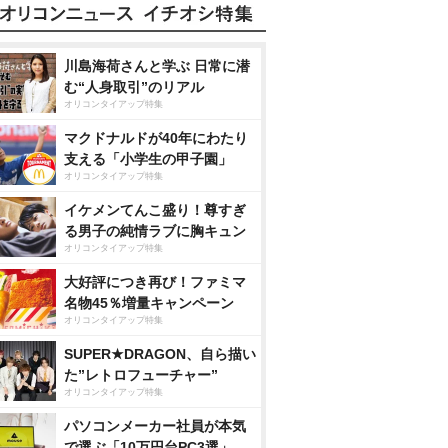
川島海荷さんと学ぶ 日常に潜
む“人身取引”のリアル
オリコンタイアップ特集
マクドナルドが40年にわたり
支える「小学生の甲子園」
オリコンタイアップ特集
イケメンてんこ盛り！尊すぎ
る男子の純情ラブに胸キュン
オリコンタイアップ特集
大好評につき再び！ファミマ
名物45％増量キャンペーン
オリコンタイアップ特集
SUPER★DRAGON、自ら描い
た”レトロフューチャー”
オリコンタイアップ特集
パソコンメーカー社員が本気
で選ぶ「10万円台PC3選」