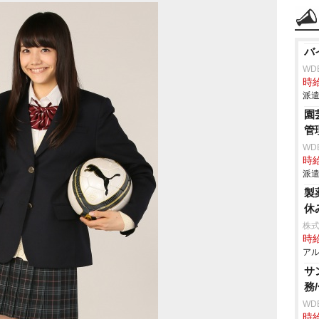
バ
WD
時給
派遣
園
管
WD
時給
派遣
製
休
株式
時給
アル
サ
務
WD
時給