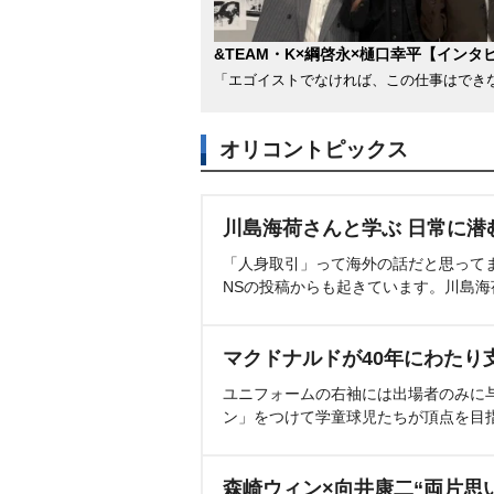
&TEAM・K×綱啓永×樋口幸平【インタ
「エゴイストでなければ、この仕事はでき
オリコントピックス
川島海荷さんと学ぶ 日常に潜
「人身取引」って海外の話だと思って
NSの投稿からも起きています。川島
マクドナルドが40年にわたり
ユニフォームの右袖には出場者のみに
ン」をつけて学童球児たちが頂点を目
森崎ウィン×向井康二“両片思