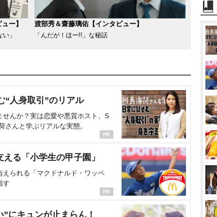
ビュー】
渡部秀＆齋藤璃佑【インタビュー】
ない」
「んだが！ほー!!」な秘話
む“人身取引”のリアル
ませんか？実は恋愛や悪質ホスト、S
海荷さんと学ぶリアルな実態。
支える「小学生の甲子園」
与えられる「マクドナルド・ワッペ
指す
い”にキュンが止まらん！