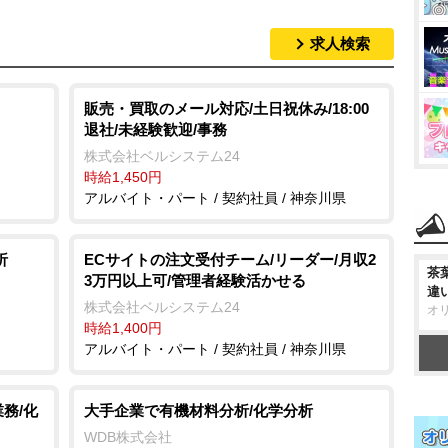
求人検索
販売・買取のメール対応/土日祝休み/18:00
退社/未経験歓迎/事務
株式会社ベルシステム24
時給1,450円
アルバイト・パート / 契約社員 / 神奈川県
析
ECサイトの注文受付チーム/リーダー/月収2
茶
3万円以上可/管理者経験活かせる
違
株式会社ベルシステム24
オ
時給1,400円
アルバイト・パート / 契約社員 / 神奈川県
務/化
大手企業で有機材料分析/化学分析
WDB株式会社