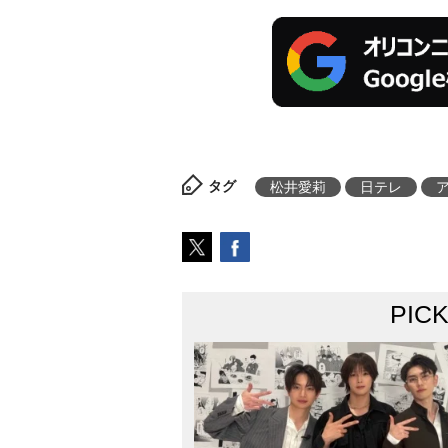
タグ
松井愛莉
日テレ
PIC