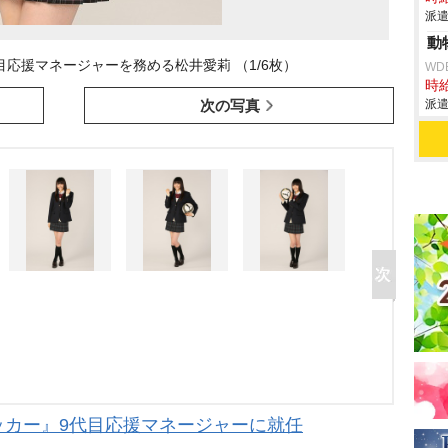
派遣
動
応援マネージャーを務める松井愛莉 （1/6枚）
WD
時給
次の写真
派遣
ッカー』9代目応援マネージャーに就任