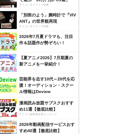
オリコンタイアップ特集
「別班のよう」腕時計で『VIV
ANT』の世界観再現
オリコンタイアップ特集
2026年7月夏ドラマも、注目
作＆話題作が勢ぞろい！
【夏アニメ2026】7月期夏の
新アニメを一挙紹介！
芸能界を志す10代～20代を応
援！オーディション・スクー
ル情報はDeview
漫画読み放題サブスクおすす
め11選【徹底比較】
オリコン顧客満足度ランキング
2026年動画配信サービスおす
すめ40選【徹底比較】