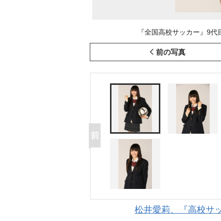
『全国高校サッカー』9代目
前の写真
松井愛莉、『高校サ