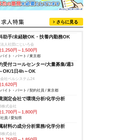
さらに見る
科助手/未経験OK・扶養内勤務OK
療法人社団にじいろ会
1,250円～1,500円
バイト・パート / 東京都
約受付コールセンター/大量募集/週3
～OK/1日4h～OK
会社ベルシステム24
1,620円
バイト・パート / 契約社員 / 東京都
境測定会社で環境分析/化学分析
B株式会社
1,700円～1,800円
社員 / 愛知県
属材料の成分分析業務/化学分析
B株式会社
1,750円～1,850円