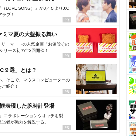
OVE SONG）』が8／５よりJ:C
アラブ！
ァミマ夏の大盤振る舞い
ミリーマートの人気企画「お値段その
、シリーズ初の年2回開催！
C９選」とは？
い。そこで、マウスコンピューターの
をご紹介！
界観表現した腕時計登場
NT』コラボレーションウオッチを製
担当者が魅力を解説する。