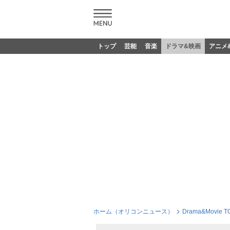
トップ
芸能
音楽
ドラマ&映画
アニメ
ホーム（オリコンニュース）
Drama&Movie T