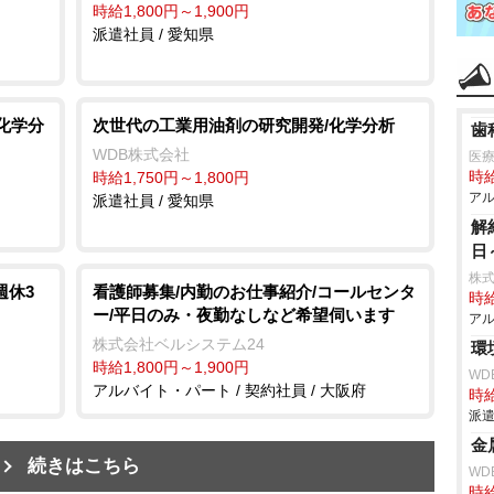
時給1,800円～1,900円
派遣社員 / 愛知県
化学分
次世代の工業用油剤の研究開発/化学分析
歯
WDB株式会社
医
時給1,750円～1,800円
時給
アル
派遣社員 / 愛知県
解
日
株式
週休3
看護師募集/内勤のお仕事紹介/コールセンタ
時給
ー/平日のみ・夜勤なしなど希望伺います
アル
株式会社ベルシステム24
環
時給1,800円～1,900円
WD
アルバイト・パート / 契約社員 / 大阪府
時給
派遣
金
続きはこちら
WD
時給