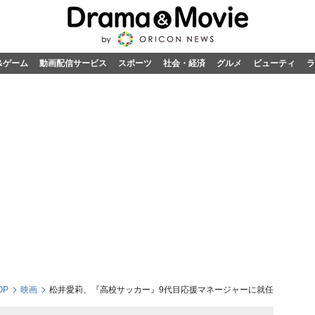
&ゲーム
動画配信サービス
スポーツ
社会・経済
グルメ
ビューティ
ラ
OP
映画
松井愛莉、『高校サッカー』9代目応援マネージャーに就任