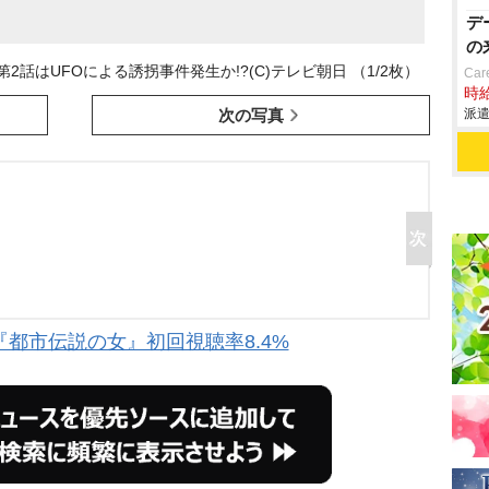
デ
の
話はUFOによる誘拐事件発生か!?(C)テレビ朝日 （1/2枚）
Car
時給
次の写真
派遣
都市伝説の女』初回視聴率8.4%