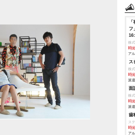
「
フ
1
の
株
時給
アル
ス
株式
時給
派遣
面
株式
時給
派遣
歯
ス
時給
アル