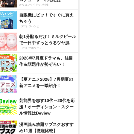
オリコンタイアップ特集
自販機にピッ！ですぐに買え
ちゃう
（PR）ジハンピ
朝1分貼るだけ！ミルクピール
で一日中ずっとうるツヤ肌
（PR）サボリーノ
2026年7月夏ドラマも、注目
作＆話題作が勢ぞろい！
【夏アニメ2026】7月期夏の
新アニメを一挙紹介！
芸能界を志す10代～20代を応
援！オーディション・スクー
ル情報はDeview
漫画読み放題サブスクおすす
め11選【徹底比較】