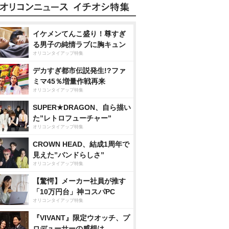
イケメンてんこ盛り！尊すぎ
る男子の純情ラブに胸キュン
オリコンタイアップ特集
デカすぎ都市伝説発生!?ファ
ミマ45％増量作戦再来
オリコンタイアップ特集
SUPER★DRAGON、自ら描い
た”レトロフューチャー”
オリコンタイアップ特集
CROWN HEAD、結成1周年で
見えた”バンドらしさ”
オリコンタイアップ特集
【驚愕】メーカー社員が推す
「10万円台」神コスパPC
オリコンタイアップ特集
『VIVANT』限定ウオッチ、プ
ロデューサーの感想は