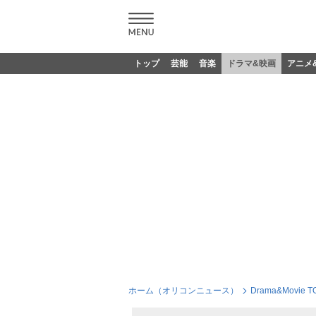
トップ
芸能
音楽
ドラマ&映画
アニメ
ホーム（オリコンニュース）
Drama&Movie T