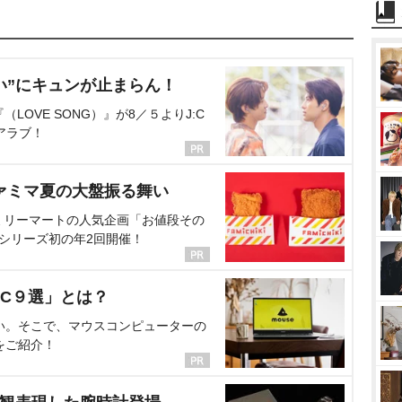
い”にキュンが止まらん！
OVE SONG）』が8／５よりJ:C
アラブ！
ァミマ夏の大盤振る舞い
ミリーマートの人気企画「お値段その
、シリーズ初の年2回開催！
C９選」とは？
い。そこで、マウスコンピューターの
をご紹介！