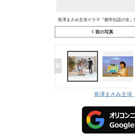
長澤まさみ主演ドラマ『都市伝説の女』第2
前の写真
長澤まさみ主演『