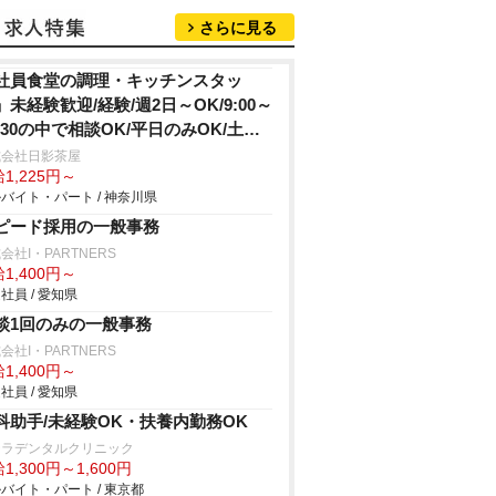
さらに見る
社員食堂の調理・キッチンスタッ
」未経験歓迎/経験/週2日～OK/9:00～
6:30の中で相談OK/平日のみOK/土日
みOK
式会社日影茶屋
1,225円～
バイト・パート / 神奈川県
ピード採用の一般事務
会社I・PARTNERS
1,400円～
社員 / 愛知県
談1回のみの一般事務
会社I・PARTNERS
1,400円～
社員 / 愛知県
科助手/未経験OK・扶養内勤務OK
テラデンタルクリニック
1,300円～1,600円
バイト・パート / 東京都