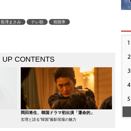
長澤まさみ
テレ朝
視聴率
1
2
K UP CONTENTS
3
4
5
岡田将生、韓国ドラマ初出演「運命的」
玄理と語る“韓国”撮影現場の魅力