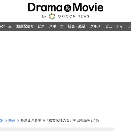
&ゲーム
動画配信サービス
スポーツ
社会・経済
グルメ
ビューティ
ラ
OP
映画
長澤まさみ主演『都市伝説の女』初回視聴率8.4%