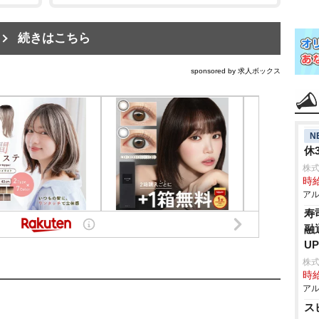
続きはこちら
sponsored by 求人ボックス
N
休
株式
時給
アル
寿
融
U
株
時給
アル
ス