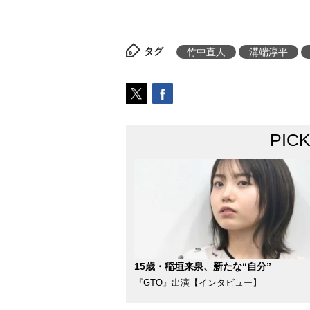
タグ
竹中直人
溝端淳平
PIC
15歳・稲垣来泉、新たな“自分”
『GTO』出演【インタビュー】