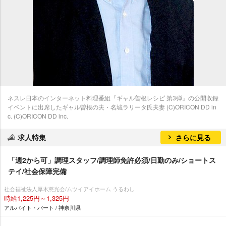
ネスレ日本のインターネット料理番組『ギャル曽根レシピ 第3弾』の公開収録
イベントに出席したギャル曽根の夫・名城ラリータ氏夫妻 (C)ORICON DD in
c. (C)ORICON DD inc.
求人特集
さらに見る
「週2から可」調理スタッフ/調理師免許必須/日勤のみ/ショートス
テイ/社会保障完備
社会福祉法人厚木慈光会/ムツイアイホーム うるわし
時給1,225円～1,325円
アルバイト・パート / 神奈川県