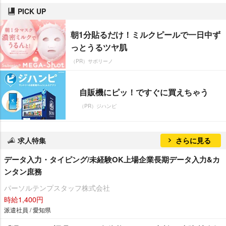
PICK UP
朝1分貼るだけ！ミルクピールで一日中ず
っとうるツヤ肌
（PR）サボリーノ
自販機にピッ！ですぐに買えちゃう
（PR）ジハンピ
求人特集
さらに見る
データ入力・タイピング/未経験OK上場企業長期データ入力&カ
ンタン庶務
パーソルテンプスタッフ株式会社
時給1,400円
派遣社員 / 愛知県