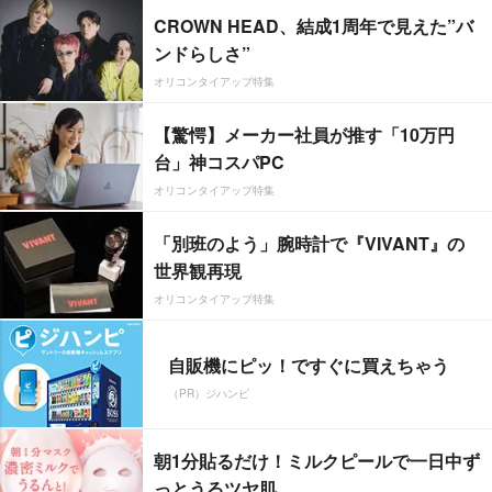
CROWN HEAD、結成1周年で見えた”バ
ンドらしさ”
オリコンタイアップ特集
【驚愕】メーカー社員が推す「10万円
台」神コスパPC
オリコンタイアップ特集
「別班のよう」腕時計で『VIVANT』の
世界観再現
オリコンタイアップ特集
自販機にピッ！ですぐに買えちゃう
（PR）ジハンピ
朝1分貼るだけ！ミルクピールで一日中ず
っとうるツヤ肌