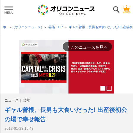
ホーム (オリコンニュース)
芸能 TOP
ギャル曽根、長男も大食いだった! 出産後
このニュースを見る
arrow_forward_ios
ニュース
芸能
ギャル曽根、長男も大食いだった! 出産後初公
M
u
の場で幸せ報告
t
e
2013-01-23 15:48