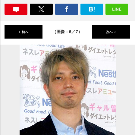
（画像：5／7）
前へ
次へ