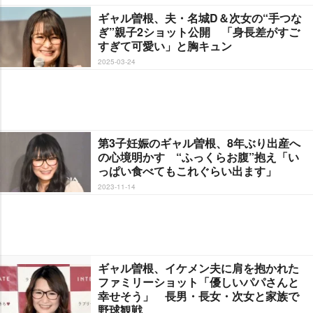
ギャル曽根、夫・名城D＆次女の“手つな
ぎ”親子2ショット公開 「身長差がすご
すぎて可愛い」と胸キュン
2025-03-24
第3子妊娠のギャル曽根、8年ぶり出産へ
の心境明かす “ふっくらお腹”抱え「い
っぱい食べてもこれぐらい出ます」
2023-11-14
ギャル曽根、イケメン夫に肩を抱かれた
ファミリーショット「優しいパパさんと
幸せそう」 長男・長女・次女と家族で
野球観戦