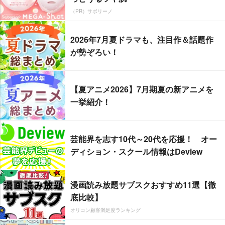
（PR）サボリーノ
2026年7月夏ドラマも、注目作＆話題作
が勢ぞろい！
【夏アニメ2026】7月期夏の新アニメを
一挙紹介！
芸能界を志す10代～20代を応援！ オー
ディション・スクール情報はDeview
漫画読み放題サブスクおすすめ11選【徹
底比較】
オリコン顧客満足度ランキング