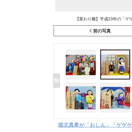
【変わり雛】平成23年の「ゲゲゲの女
前の写真
堀北真希が「おしん」「ゲゲ