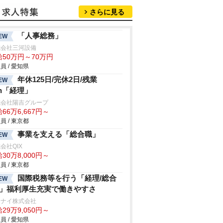
さらに見る
「人事総務」
EW
式会社三河設備
給50万円～70万円
員 / 愛知県
年休125日/完休2日/残業
EW
0h「経理」
式会社陽吉グループ
66万6,667円～
員 / 東京都
事業を支える「総合職」
EW
会社QIX
30万8,000円～
員 / 東京都
国際税務等を行う「経理/総合
EW
/」福利厚生充実で働きやすさ
ンナイ株式会社
29万9,050円～
員 / 愛知県