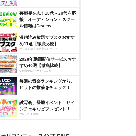
芸能界を志す10代～20代を応
援！オーディション・スクー
ル情報はDeview
漫画読み放題サブスクおすす
め11選【徹底比較】
オリコン顧客満足度ランキング
2026年動画配信サービスおす
すめ40選【徹底比較】
CS動画配信サービス20選
毎週の音楽ランキングから、
ヒットの推移をチェック！
試写会、登壇イベント、サイ
ンチェキなどプレゼント！
プレゼント特集