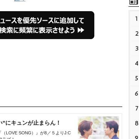
1
2
3
4
5
6
7
8
い”にキュンが止まらん！
OVE SONG）』が8／５よりJ:C
9