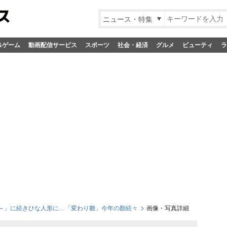
ニュース・特集
&ゲーム
動画配信サービス
スポーツ
社会・経済
グルメ
ビューティ
ラ
～」に続きひな人形に…「変わり雛」今年の顏続々
画像・写真詳細