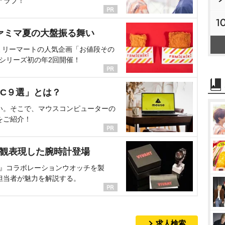
アラブ！
1
ァミマ夏の大盤振る舞い
ミリーマートの人気企画「お値段その
、シリーズ初の年2回開催！
C９選」とは？
い。そこで、マウスコンピューターの
をご紹介！
界観表現した腕時計登場
NT』コラボレーションウオッチを製
担当者が魅力を解説する。
求人検索