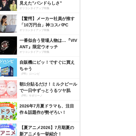
見えた”バンドらしさ”
オリコンタイアップ特集
【驚愕】メーカー社員が推す
「10万円台」神コスパPC
オリコンタイアップ特集
一番似合う登場人物は…『VIV
ANT』限定ウオッチ
オリコンタイアップ特集
自販機にピッ！ですぐに買え
ちゃう
（PR）ジハンピ
朝1分貼るだけ！ミルクピール
で一日中ずっとうるツヤ肌
（PR）サボリーノ
2026年7月夏ドラマも、注目
作＆話題作が勢ぞろい！
【夏アニメ2026】7月期夏の
新アニメを一挙紹介！