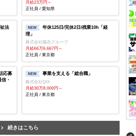
月給23万円～
正社員 / 愛知県
祉法
年休125日/完休2日/残業10h「経
NEW
理」
株式会社陽吉グループ
月給66万6,667円～
正社員 / 東京都
電話応募
事業を支える「総合職」
NEW
通信・
株式会社QIX
月給30万8,000円～
正社員 / 東京都
続きはこちら