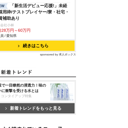
「新生活デビュー応援!」未経
EW
採用枠/テストプレイヤー/寮・社宅・
賃補助あり
式会社小林
給28万円～60万円
員 / 愛知県
続きはこちら
sponsored by 求人ボックス
葉で一目瞭然の浸透力！味の
いに衝撃を受ける水とは
リコンタイアップ特集
新着トレンドをもっと見る