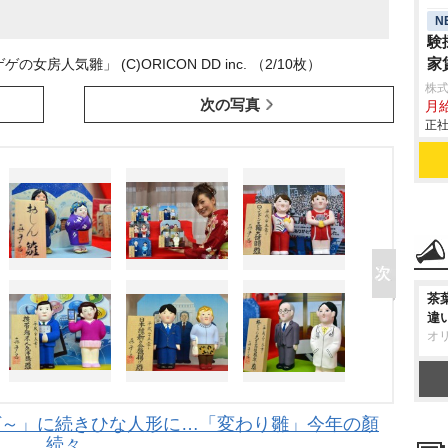
N
験
家
房人気雛」 (C)ORICON DD inc. （2/10枚）
株
次の写真
月
正社
茶
違
オ
ゲ～」に続きひな人形に…「変わり雛」今年の顏
続々