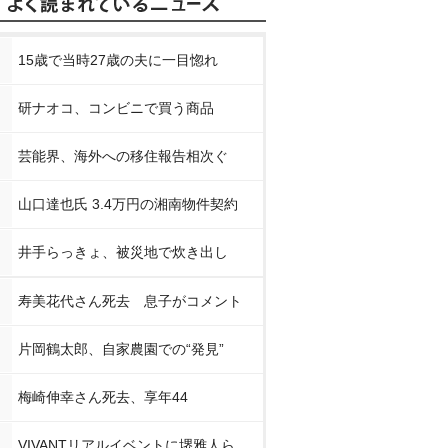
15歳で当時27歳の夫に一目惚れ
研ナオコ、コンビニで買う商品
芸能界、海外への移住報告相次ぐ
山口達也氏 3.4万円の湘南物件契約
井手らっきょ、被災地で炊き出し
寿美花代さん死去 息子がコメント
片岡鶴太郎、自家農園での“発見”
梅崎伸幸さん死去、享年44
VIVANTリアルイベントに堺雅人ら