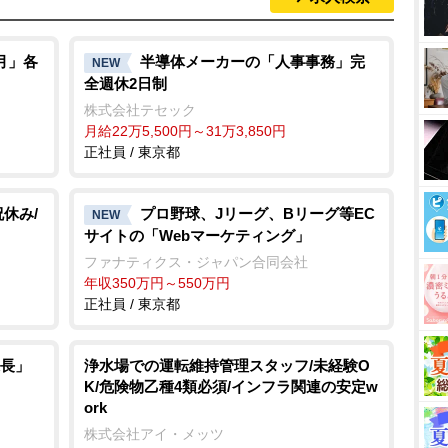
月」各
半導体メーカーの「人事事務」完
NEW
全週休2日制
株式会社テセック
月給22万5,500円～31万3,850円
正社員 / 東京都
祝休み/
プロ野球、Jリーグ、Bリーグ等EC
NEW
サイトの「Webマーケティング」
ファナティクス・ジャパン合同会社
年収350万円～550万円
正社員 / 東京都
長」
浄水場での運転維持管理スタッフ/未経験O
K/危険物乙種4類必須/インフラ関連の安定w
ork
株式会社アイ・メッツ