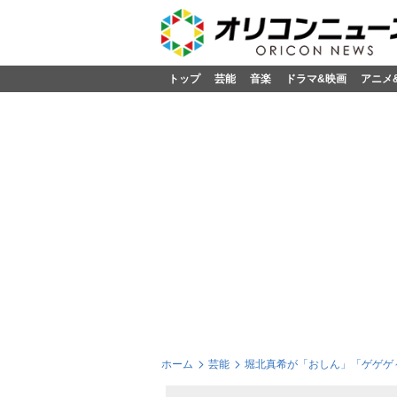
トップ
芸能
音楽
ドラマ&映画
アニメ
ホーム
芸能
堀北真希が「おしん」「ゲゲゲ