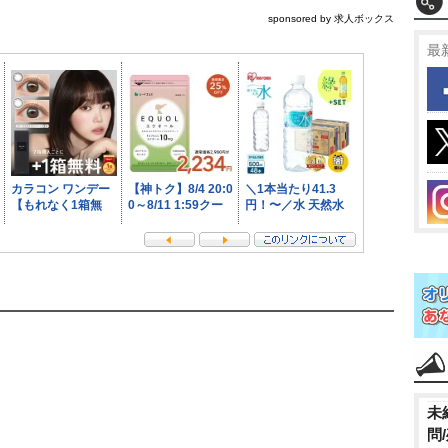
sponsored by 求人ボックス
最
未
問