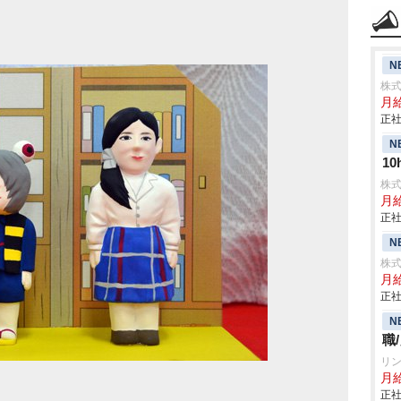
N
株
月
正社
N
1
株
月給
正社
N
株式
月給
正社
N
職
リ
月給
正社