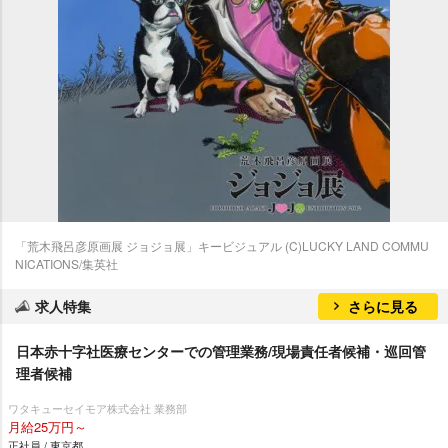
「荒木飛呂彦原画展 ジョジョ展」キービジュアル (C)LUCKY LAND COMMU
NICATIONS/集英社
求人特集
さらに見る
日本赤十字社医療センターでの管理業務/現場責任者候補・巡回管
理者候補
ワタキューセイモア株式会社 業務部
月給25万円～
正社員 / 東京都