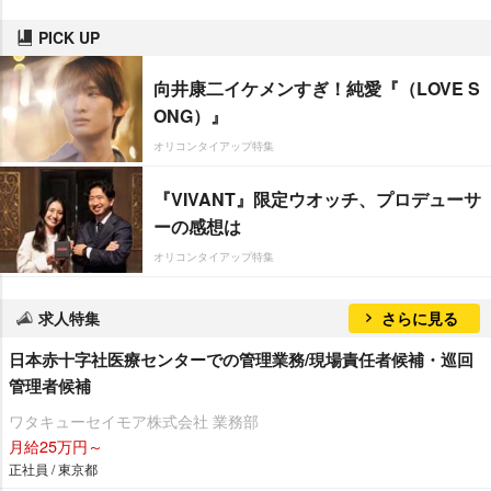
PICK UP
向井康二イケメンすぎ！純愛『（LOVE S
ONG）』
オリコンタイアップ特集
『VIVANT』限定ウオッチ、プロデューサ
ーの感想は
オリコンタイアップ特集
求人特集
さらに見る
日本赤十字社医療センターでの管理業務/現場責任者候補・巡回
管理者候補
ワタキューセイモア株式会社 業務部
月給25万円～
正社員 / 東京都