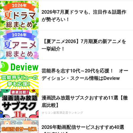
2026年7月夏ドラマも、注目作＆話題作
が勢ぞろい！
【夏アニメ2026】7月期夏の新アニメを
一挙紹介！
芸能界を志す10代～20代を応援！ オー
ディション・スクール情報はDeview
漫画読み放題サブスクおすすめ11選【徹
底比較】
オリコン顧客満足度ランキング
2026年動画配信サービスおすすめ40選