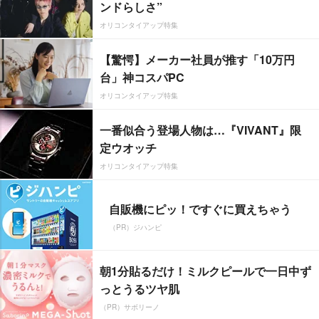
ンドらしさ”
オリコンタイアップ特集
【驚愕】メーカー社員が推す「10万円
台」神コスパPC
オリコンタイアップ特集
一番似合う登場人物は…『VIVANT』限
定ウオッチ
オリコンタイアップ特集
自販機にピッ！ですぐに買えちゃう
（PR）ジハンピ
朝1分貼るだけ！ミルクピールで一日中ず
っとうるツヤ肌
（PR）サボリーノ