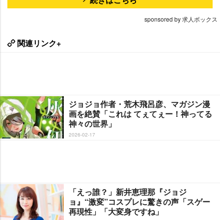
sponsored by 求人ボックス
関連リンク+
ジョジョ作者・荒木飛呂彦、マガジン漫
画を絶賛「これは てぇてぇー！神ってる
神々の世界」
2026-02-17
「えっ誰？」新井恵理那『ジョジ
ョ』“激変”コスプレに驚きの声「スゲー
再現性」「大変身ですね」