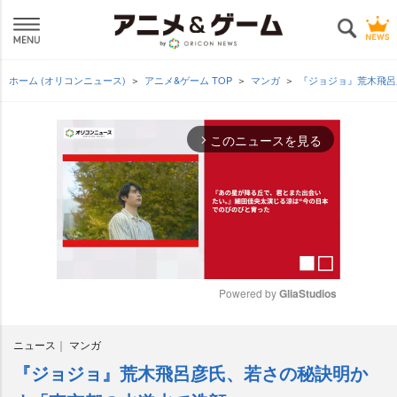
ホーム (オリコンニュース)
アニメ&ゲーム TOP
マンガ
『ジョジョ』荒木飛呂
このニュースを見る
arrow_forward_ios
Powered by 
GliaStudios
M
ニュース
マンガ
u
t
『ジョジョ』荒木飛呂彦氏、若さの秘訣明か
e