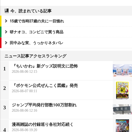
今、読まれている記事
15歳で当時27歳の夫に一目惚れ
研ナオコ、コンビニで買う商品
田中みな実、うっかりネタバレ
ニュース記事アクセスランキング
『ちいかわ』新グッズ説明文に恐怖
1
2026-08-06 12:15
『ポケモン公式ぜんこく図鑑』発売
2
2026-08-07 00:11
ジャンプ平均発行部数100万部割れ
3
2026-08-06 12:16
漫画雑誌の付録巡り各社対応続く
4
2026-08-06 19:20