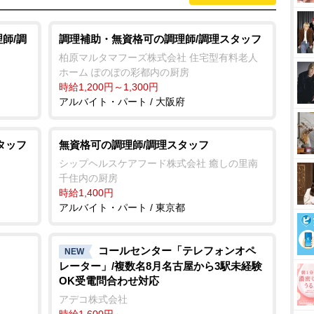
師/調
調理補助・無資格可の調理師/調理スタッフ
柏原マルタマフーズ株式会社 住宅型有料老人
ホーム ぽのぽの彩都内の厨房
時給1,200円～1,300円
アルバイト・パート / 大阪府
タッフ
無資格可の調理師/調理スタッフ
シップヘルスケアフード株式会社 癒しの里南
千住内の厨房
時給1,400円
アルバイト・パート / 東京都
コールセンター「テレフォンオペ
NEW
レーター」/複数名8月名古屋から3駅未経験
OK受電問合わせ対応
アデコ株式会社
時給1,600円～