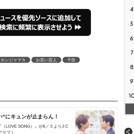
4
5
6
7
ホンジャマカ
お笑い芸人
子役
8
9
1
い”にキュンが止まらん！
OVE SONG）』が8／５よりJ:C
アラブ！