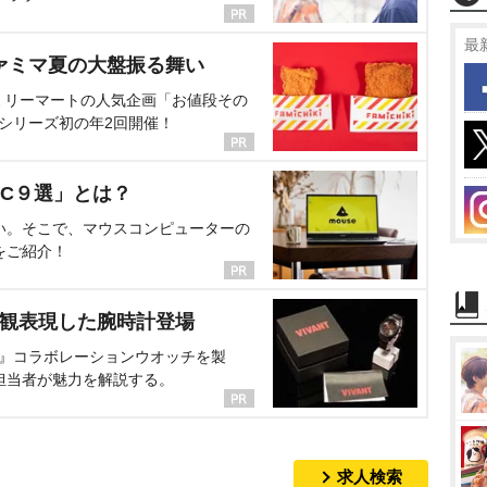
最
ァミマ夏の大盤振る舞い
ミリーマートの人気企画「お値段その
、シリーズ初の年2回開催！
C９選」とは？
い。そこで、マウスコンピューターの
をご紹介！
界観表現した腕時計登場
NT』コラボレーションウオッチを製
担当者が魅力を解説する。
求人検索