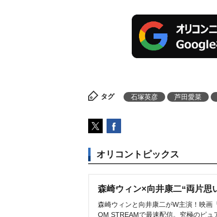
タグ
石塚英彦
芦田愛菜
オリコントピックス
森崎ウィン×向井康二“両片思
森崎ウィンと向井康二がW主演！映画『（L
OM STREAMで最速配信。究極のピュ