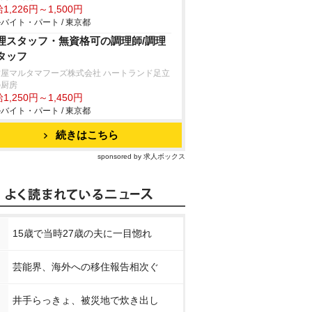
1,226円～1,500円
バイト・パート / 東京都
理スタッフ・無資格可の調理師/調理
タッフ
古屋マルタマフーズ株式会社 ハートランド足立
の厨房
1,250円～1,450円
バイト・パート / 東京都
続きはこちら
sponsored by 求人ボックス
15歳で当時27歳の夫に一目惚れ
芸能界、海外への移住報告相次ぐ
井手らっきょ、被災地で炊き出し