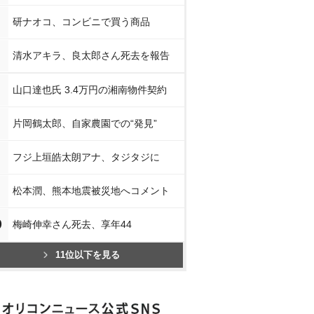
研ナオコ、コンビニで買う商品
清水アキラ、良太郎さん死去を報告
山口達也氏 3.4万円の湘南物件契約
片岡鶴太郎、自家農園での“発見”
フジ上垣皓太朗アナ、タジタジに
松本潤、熊本地震被災地へコメント
0
梅崎伸幸さん死去、享年44
11位以下を見る