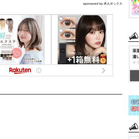
sponsored by 求人ボックス
茶
違
オ