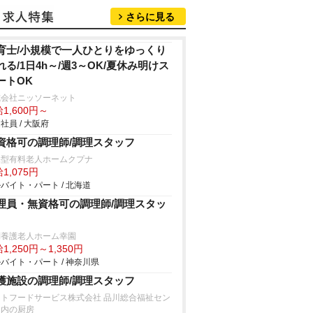
さらに見る
育士/小規模で一人ひとりをゆっくり
れる/1日4h～/週3～OK/夏休み明けス
ートOK
式会社ニッソーネット
1,600円～
社員 / 大阪府
資格可の調理師/調理スタッフ
宅型有料老人ホームクプナ
1,075円
バイト・パート / 北海道
理員・無資格可の調理師/調理スタッ
別養護老人ホーム幸園
1,250円～1,350円
バイト・パート / 神奈川県
護施設の調理師/調理スタッフ
ストフードサービス株式会社 品川総合福祉セン
ー内の厨房