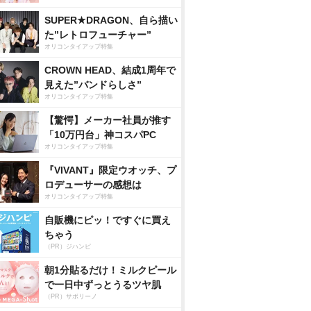
SUPER★DRAGON、自ら描い
た”レトロフューチャー”
オリコンタイアップ特集
CROWN HEAD、結成1周年で
見えた”バンドらしさ”
オリコンタイアップ特集
【驚愕】メーカー社員が推す
「10万円台」神コスパPC
オリコンタイアップ特集
『VIVANT』限定ウオッチ、プ
ロデューサーの感想は
オリコンタイアップ特集
自販機にピッ！ですぐに買え
ちゃう
（PR）ジハンピ
朝1分貼るだけ！ミルクピール
で一日中ずっとうるツヤ肌
（PR）サボリーノ