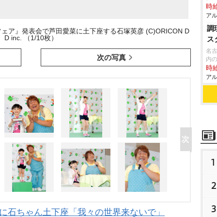
時給
アル
調
ア』発表会で芦田愛菜に土下座する石塚英彦 (C)ORICON D
D inc. （1/10枚）
ス
名
次の写真
内
時給
アル
1
2
3
”に石ちゃん土下座「我々の世界来ないで」