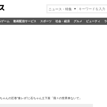
ニュース・特集
&ゲーム
動画配信サービス
スポーツ
社会・経済
グルメ
ビューティ
ラ
ちゃんの圧巻“食レポ”に石ちゃん土下座「我々の世界来ないで」