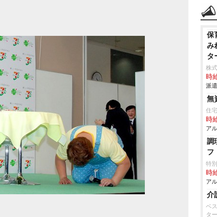
保
み
タ
株
時給
派遣
無
住
時給
アル
調
フ
特
時給
アル
介
ベ
タ