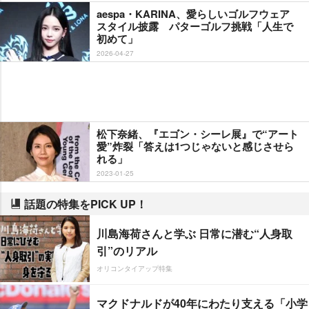
aespa・KARINA、愛らしいゴルフウェア
スタイル披露 パターゴルフ挑戦「人生で
初めて」
2026-04-27
松下奈緒、『エゴン・シーレ展』で“アート
愛”炸裂「答えは1つじゃないと感じさせら
れる」
2023-01-25
話題の特集をPICK UP！
川島海荷さんと学ぶ 日常に潜む“人身取
引”のリアル
オリコンタイアップ特集
マクドナルドが40年にわたり支える「小学