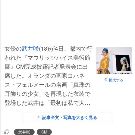
女優の
武井咲
(18)が4日、都内で行
われた『マウリッツハイス美術館
展』CM完成披露記者発表会に出
席した。オランダの画家ヨハネ
拡大する
ス・フェルメールの名画「真珠の
耳飾りの少女」を再現した衣装で
登場した武井は「最初は私で大丈
夫かなと思ったけど、フェルメー
記事全文・写真を大きく見る
ル独特の雰囲気にちょっとでも近
づけているんじゃないでしょう
武井咲
CM