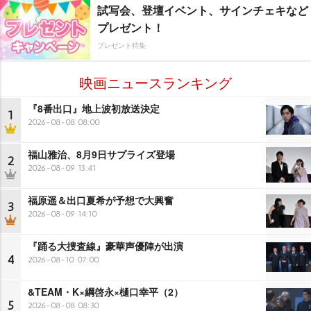
試写会、登壇イベント、サインチェキなど
プレゼント！
プレゼント特集
映画ニュースランキング
『8番出口』地上波初放送決定
1
2026-08-08 08:00
福山雅治、8月9日サプライズ登場
2
2026-08-09 13:41
福原遥＆出口夏希が予想で大興奮
3
2026-08-09 14:10
『踊る大捜査線』豪華声優陣が出演
4
2026-08-10 07:00
&TEAM・K×綱啓永×樋口幸平（2）
5
2026-08-08 08:30