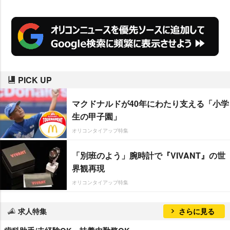
か」と満面の笑み。周囲からの絶
賛の声に「恐縮です…」と照れつ
つ、「お遊戯会の主役みたい」と
感激していた。
PICK UP
マクドナルドが40年にわたり支える「小学
生の甲子園」
オリコンタイアップ特集
「別班のよう」腕時計で『VIVANT』の世
界観再現
オリコンタイアップ特集
求人特集
さらに見る