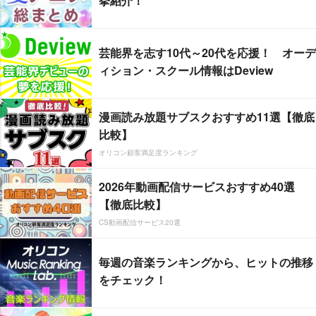
挙紹介！
芸能界を志す10代～20代を応援！ オーデ
ィション・スクール情報はDeview
漫画読み放題サブスクおすすめ11選【徹底
比較】
オリコン顧客満足度ランキング
2026年動画配信サービスおすすめ40選
【徹底比較】
CS動画配信サービス20選
毎週の音楽ランキングから、ヒットの推移
をチェック！