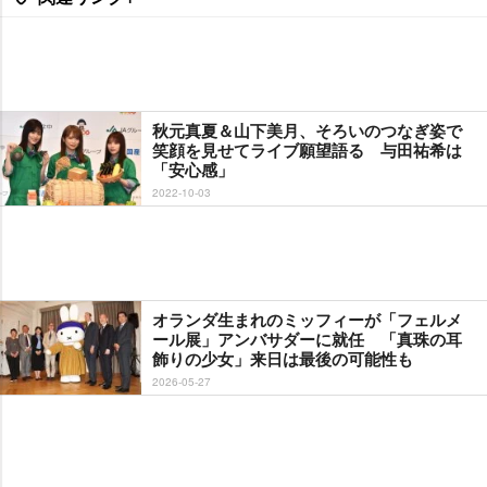
秋元真夏＆山下美月、そろいのつなぎ姿で
笑顔を見せてライブ願望語る 与田祐希は
「安心感」
2022-10-03
オランダ生まれのミッフィーが「フェルメ
ール展」アンバサダーに就任 「真珠の耳
飾りの少女」来日は最後の可能性も
2026-05-27