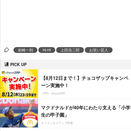
崎一則
Hi-Hi
上田浩二郎
お笑い芸人
PICK UP
【8月12日まで！】チョコザップキャンペ
ーン実施中！
（PR）chocoZAP
マクドナルドが40年にわたり支える「小学
生の甲子園」
オリコンタイアップ特集