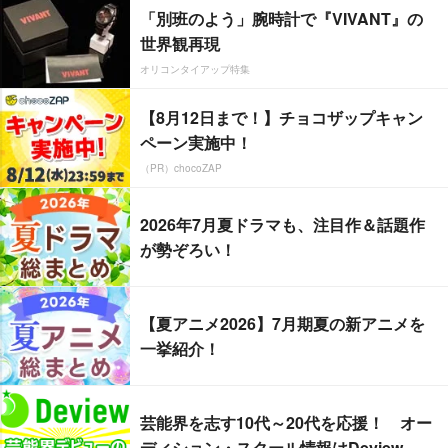
「別班のよう」腕時計で『VIVANT』の
世界観再現
オリコンタイアップ特集
【8月12日まで！】チョコザップキャン
ペーン実施中！
（PR）chocoZAP
2026年7月夏ドラマも、注目作＆話題作
が勢ぞろい！
【夏アニメ2026】7月期夏の新アニメを
一挙紹介！
芸能界を志す10代～20代を応援！ オー
ディション・スクール情報はDeview