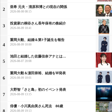
亜希 元夫・清原和博との現在の関係
2
2026-08-08 08:15
投資家の桐谷さん長年保有の株紹介
3
2026-08-09 18:41
重岡大毅、結婚＆第1子誕生を報告
4
2026-08-09 18:00
池田と結婚した佐藤佳奈アナとは…
5
2026-08-07 20:08
重岡大毅＆濵田崇裕、結婚をW発表
6
2026-08-09 18:01
大野智「さと島」初のイベント発表
7
2026-08-09 13:15
俳優・小川真由美さん死去 86歳
8
2026-08-09 19:13