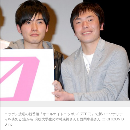
ニッポン放送の新番組『オールナイトニッポン0(ZERO)』で新パーソナリテ
ィを務める(左から)現役大学生の本村康祐さんと西岡隼基さん (C)ORICON D
D inc.