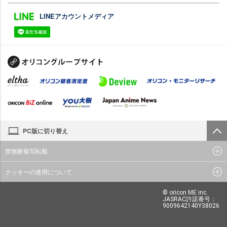
LINEアカウントメディア
PC版に切り替え
禁無断複写転載
クッキーの使用について
© oricon ME inc.
JASRAC許諾番号：
9009642140Y38026