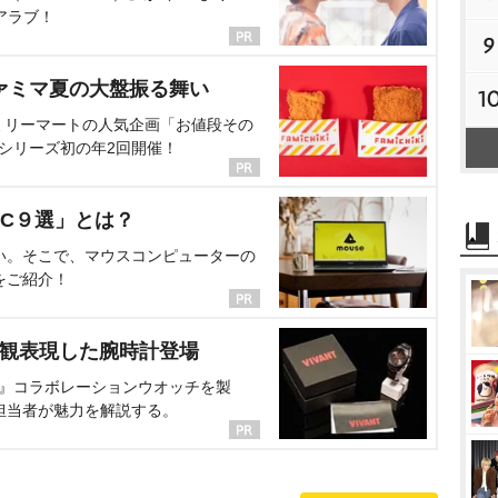
アラブ！
9
ァミマ夏の大盤振る舞い
1
ミリーマートの人気企画「お値段その
、シリーズ初の年2回開催！
C９選」とは？
い。そこで、マウスコンピューターの
をご紹介！
界観表現した腕時計登場
NT』コラボレーションウオッチを製
担当者が魅力を解説する。