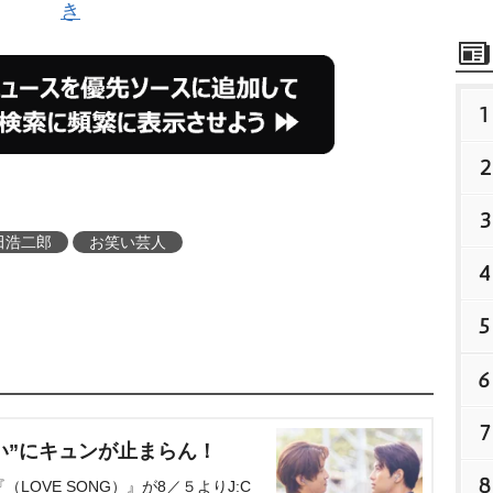
き
1
2
3
田浩二郎
お笑い芸人
4
5
6
7
い”にキュンが止まらん！
8
OVE SONG）』が8／５よりJ:C