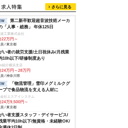
さらに見る
第二新卒歓迎超音波技術メーカ
EW
の「人事・総務」 年休125日
音波工業株式会社
給22万円～
員 / 東京都
がい者の就労支援/土日祝休み/月残業
均10h以下/研修制度あり
trio紹介横浜支店
給24万円～28万円
員 / 神奈川県
「物流管理」雪印メグミルクグ
EW
ープで食品物流を支える人材に
式会社エスアイシステム
24万9,500円～
員 / 東京都
がい者支援スタッフ・デイサービス/
残業平均10h以下/無資格・未経験OK/
全週休2日制