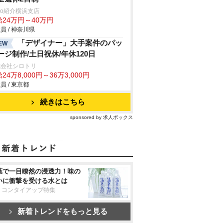
trio紹介横浜支店
給24万円～40万円
員 / 神奈川県
「デザイナー」大手案件のパッ
EW
ージ制作/土日祝休/年休120日
式会社シロトリ
24万8,000円～36万3,000円
員 / 東京都
続きはこちら
sponsored by 求人ボックス
葉で一目瞭然の浸透力！味の
いに衝撃を受ける水とは
リコンタイアップ特集
新着トレンドをもっと見る