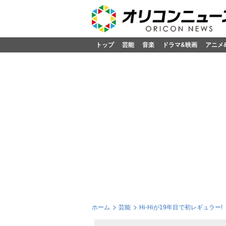
トップ
芸能
音楽
ドラマ&映画
アニメ
ホーム
芸能
Hi-Hiが19年目で初レギュラ