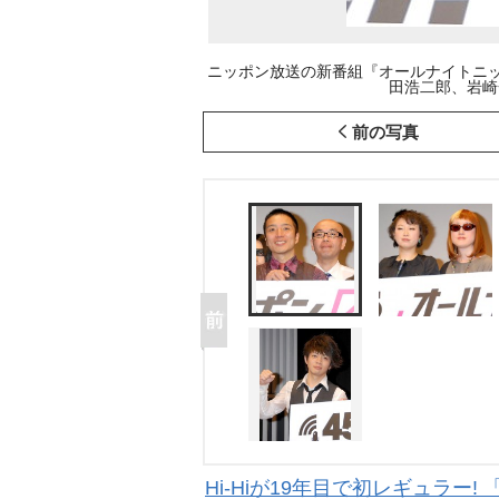
ニッポン放送の新番組『オールナイトニッポン
田浩二郎、岩崎一則)
前の写真
Hi-Hiが19年目で初レギュラ