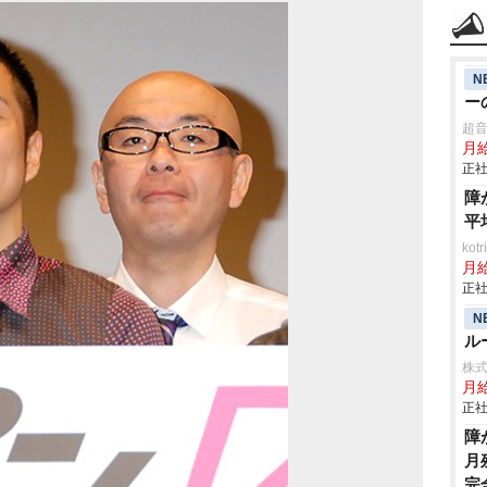
N
ー
超
月
正社
障
平
ko
月
正社
N
ル
株
月給
正社
障
月
完