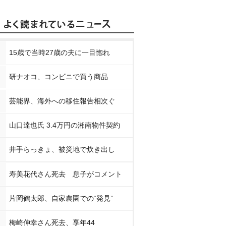
15歳で当時27歳の夫に一目惚れ
研ナオコ、コンビニで買う商品
芸能界、海外への移住報告相次ぐ
山口達也氏 3.4万円の湘南物件契約
井手らっきょ、被災地で炊き出し
寿美花代さん死去 息子がコメント
片岡鶴太郎、自家農園での“発見”
梅崎伸幸さん死去、享年44