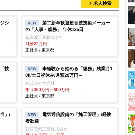
求人検索
ジシ
第二新卒歓迎超音波技術メーカー
NEW
の「人事・総務」 年休125日
超音波工業株式会社
月給22万円～
正社員 / 東京都
「技
未経験から始める「総務」残業月1
NEW
0h/土日祝休み/月額29万円～
株式会社学究社
年収350万円～600万円
正社員 / 東京都
当」/
電気通信設備の「施工管理」/経験
NEW
者歓迎
朝日電気工業株式会社