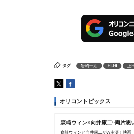
タグ
崎一則
Hi-Hi
上
オリコントピックス
森崎ウィン×向井康二“両片思
森崎ウィンと向井康二がW主演！映画『（L