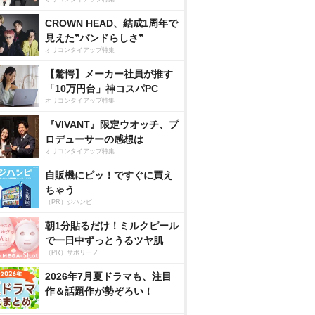
CROWN HEAD、結成1周年で
見えた”バンドらしさ”
オリコンタイアップ特集
【驚愕】メーカー社員が推す
「10万円台」神コスパPC
オリコンタイアップ特集
『VIVANT』限定ウオッチ、プ
ロデューサーの感想は
オリコンタイアップ特集
自販機にピッ！ですぐに買え
ちゃう
（PR）ジハンピ
朝1分貼るだけ！ミルクピール
で一日中ずっとうるツヤ肌
（PR）サボリーノ
2026年7月夏ドラマも、注目
作＆話題作が勢ぞろい！