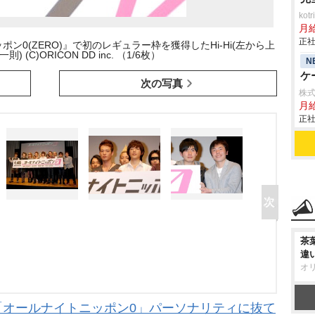
ko
月
正社
0(ZERO)』で初のレギュラー枠を獲得したHi-Hi(左から上
 (C)ORICON DD inc. （1/6枚）
N
ケ
次の写真
株
月給
正社
茶
違
オ
ー! 「オールナイトニッポン0」パーソナリティに抜て