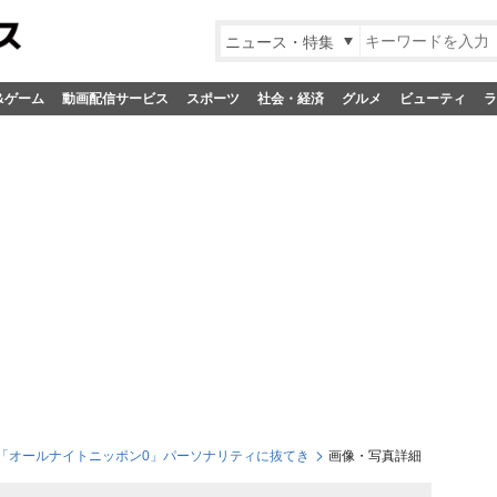
ニュース・特集
&ゲーム
動画配信サービス
スポーツ
社会・経済
グルメ
ビューティ
ラ
ー! 「オールナイトニッポン0」パーソナリティに抜てき
画像・写真詳細