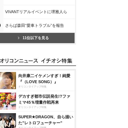
VIVANTリアルイベントに堺雅人ら
0
さらば森田“愛車トラブル”を報告
11位以下を見る
向井康二イケメンすぎ！純愛
『（LOVE SONG）』
オリコンタイアップ特集
デカすぎ都市伝説発生!?ファ
ミマ45％増量作戦再来
オリコンタイアップ特集
SUPER★DRAGON、自ら描い
た”レトロフューチャー”
オリコンタイアップ特集