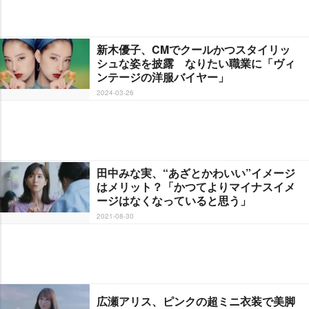
新木優子、CMでクールかつスタイリッ
シュな姿を披露 なりたい職業に「ヴィ
ンテージの洋服バイヤー」
2024-03-26
田中みな実、“あざとかわいい”イメージ
はメリット？「かつてよりマイナスイメ
ージはなくなっていると思う」
2021-08-30
広瀬アリス、ピンクの超ミニ衣装で美脚