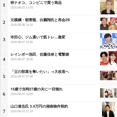
研ナオコ、コンビニで買う商品
1
2026-08-05 15:10
元横綱・朝青龍、白鵬翔氏と再会2S
2
2026-08-06 16:16
寺田心、ジム通いで筋トレ…激変
3
2026-08-07 10:46
レインボー池田、佐藤佳奈と電撃婚
4
2026-08-07 20:00
「父の部屋を奪いたい」→大改造へ
5
2026-08-07 07:00
15歳で当時27歳の夫に一目惚れ
6
2026-08-05 16:09
山口達也氏 3.4万円の湘南物件契約
7
2026-08-03 12:18