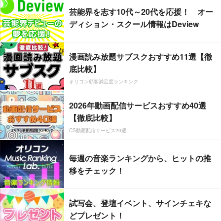
芸能界を志す10代～20代を応援！ オー
ディション・スクール情報はDeview
漫画読み放題サブスクおすすめ11選【徹
底比較】
オリコン顧客満足度ランキング
2026年動画配信サービスおすすめ40選
【徹底比較】
CS動画配信サービス20選
毎週の音楽ランキングから、ヒットの推
移をチェック！
試写会、登壇イベント、サインチェキな
どプレゼント！