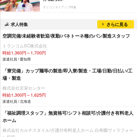
オリコンタイアップ特集
求人特集
さらに見る
空調完備/未経験者歓迎/夜勤/パネトーネ種のパン製造スタッフ
トランコムSC株式会社
時給1,360円～1,700円
派遣社員 / 愛知県
「寮完備」カップ麺等の製造/即入寮/製造・工場/日勤/日払い/工
場・製造
株式会社京栄センター
時給1,300円～1,625円
派遣社員 / 北海道
「福祉調理スタッフ」無資格可/シフト相談可/介護付き有料老人
ホーム
株式会社カルチスタイル/介護付有料老人ホーム 白寿園ヴィラフォー
レ荻窪