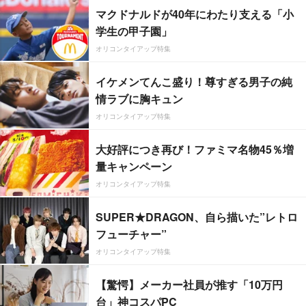
マクドナルドが40年にわたり支える「小
学生の甲子園」
オリコンタイアップ特集
イケメンてんこ盛り！尊すぎる男子の純
情ラブに胸キュン
オリコンタイアップ特集
大好評につき再び！ファミマ名物45％増
量キャンペーン
オリコンタイアップ特集
SUPER★DRAGON、自ら描いた”レトロ
フューチャー”
オリコンタイアップ特集
【驚愕】メーカー社員が推す「10万円
台」神コスパPC