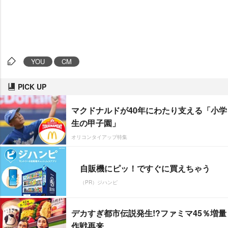
YOU
CM
PICK UP
マクドナルドが40年にわたり支える「小学
生の甲子園」
オリコンタイアップ特集
自販機にピッ！ですぐに買えちゃう
（PR）ジハンピ
デカすぎ都市伝説発生!?ファミマ45％増量
作戦再来