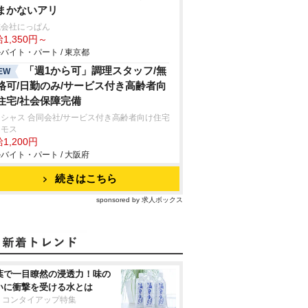
まかないアリ
式会社にっぱん
1,350円～
バイト・パート / 東京都
「週1から可」調理スタッフ/無
EW
格可/日勤のみ/サービス付き高齢者向
住宅/社会保障完備
シャス 合同会社/サービス付き高齢者向け住宅
スモス
1,200円
バイト・パート / 大阪府
続きはこちら
sponsored by 求人ボックス
葉で一目瞭然の浸透力！味の
いに衝撃を受ける水とは
リコンタイアップ特集