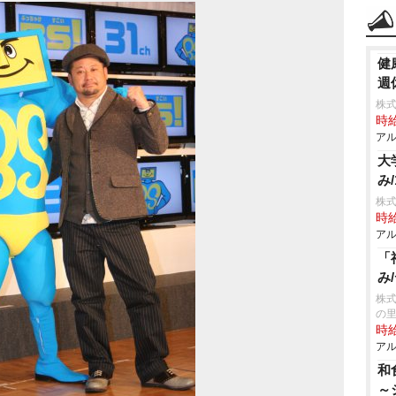
健
週
株式
時給
アル
大
み/
株式
時給
アル
「
み
株式
の
時給
アル
和
～