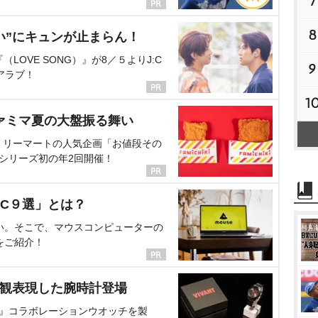
7
8
い”にキュンが止まらん！
OVE SONG）』が8／５よりJ:C
9
アラブ！
1
ァミマ夏の大盤振る舞い
ミリーマートの人気企画「お値段その
、シリーズ初の年2回開催！
C９選」とは？
い。そこで、マウスコンピューターの
をご紹介！
界観表現した腕時計登場
NT』コラボレーションウオッチを製