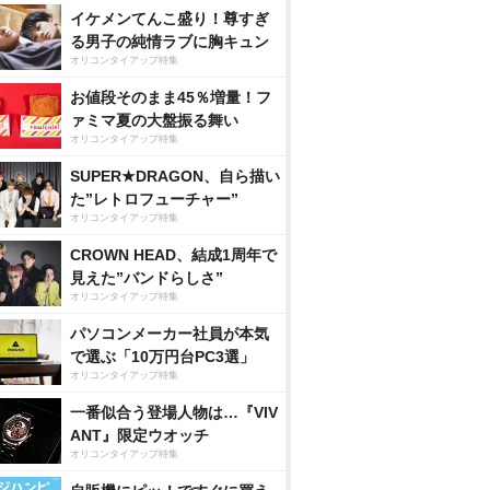
イケメンてんこ盛り！尊すぎ
る男子の純情ラブに胸キュン
オリコンタイアップ特集
お値段そのまま45％増量！フ
ァミマ夏の大盤振る舞い
オリコンタイアップ特集
SUPER★DRAGON、自ら描い
た”レトロフューチャー”
オリコンタイアップ特集
CROWN HEAD、結成1周年で
見えた”バンドらしさ”
オリコンタイアップ特集
パソコンメーカー社員が本気
で選ぶ「10万円台PC3選」
オリコンタイアップ特集
一番似合う登場人物は…『VIV
ANT』限定ウオッチ
オリコンタイアップ特集