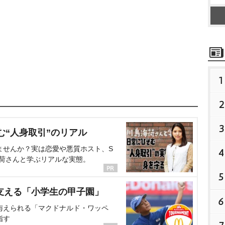
1
2
3
む“人身取引”のリアル
ませんか？実は恋愛や悪質ホスト、S
4
海荷さんと学ぶリアルな実態。
5
支える「小学生の甲子園」
6
与えられる「マクドナルド・ワッペ
指す