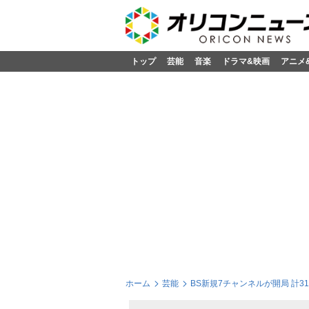
トップ
芸能
音楽
ドラマ&映画
アニメ
ホーム
芸能
BS新規7チャンネルが開局 計3