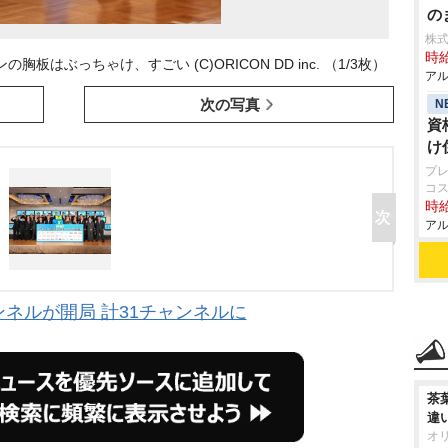
の
株
時給
板はぶっちゃけ、すごい (C)ORICON DD inc. （1/3枚）
アル
次の写真
N
資
け
プレ
コ
時給
アル
ンネルが開局 計31チャンネルに
茶
違
オ