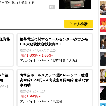
担当者が魅力を解説する。
求人検索
/無資格
携帯電話に関するコールセンター/夕方から
OK/未経験歓迎/扶養内OK
株式会社ベルシステム24
時給1,500円～1,550円
アルバイト・パート / 契約社員 / 大阪府
/午後
寿司店ホールスタッフ/週2 4h～シフト融通
備
高時給1,250円～&高校生も同時給 豪華な食
事補助
/特別
株式会社にっぱん
時給1,250円～
アルバイト・パート / 東京都