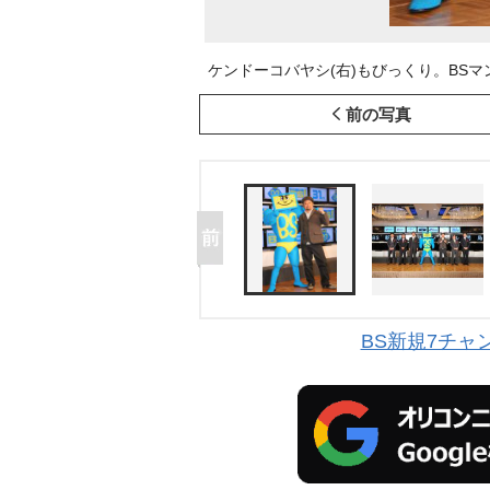
ケンドーコバヤシ(右)もびっくり。BSマンの胸
前の写真
BS新規7チャ