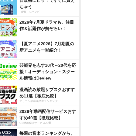
自販機にピッ！ですぐに買え
ちゃう
（PR）ジハンピ
2026年7月夏ドラマも、注目
作＆話題作が勢ぞろい！
【夏アニメ2026】7月期夏の
新アニメを一挙紹介！
芸能界を志す10代～20代を応
援！オーディション・スクー
ル情報はDeview
漫画読み放題サブスクおすす
め11選【徹底比較】
オリコン顧客満足度ランキング
2026年動画配信サービスおす
すめ40選【徹底比較】
CS動画配信サービス20選
毎週の音楽ランキングから、