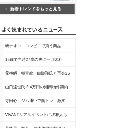
新着トレンドをもっと見る
研ナオコ、コンビニで買う商品
15歳で当時27歳の夫に一目惚れ
元横綱・朝青龍、白鵬翔氏と再会2S
山口達也氏 3.4万円の湘南物件契約
寺田心、ジム通いで筋トレ…激変
VIVANTリアルイベントに堺雅人ら