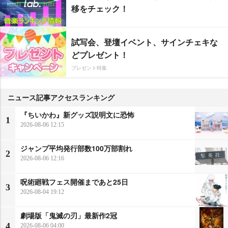
移をチェック！
試写会、登壇イベント、サインチェキな
どプレゼント！
プレゼント特集
ニュース記事アクセスランキング
『ちいかわ』新グッズ説明文に恐怖
1
2026-08-06 12:15
ジャンプ平均発行部数100万部割れ
2
2026-08-06 12:16
呪術廻戦フェス開催まであと25日
3
2026-08-04 19:12
劇場版「鬼滅の刃」最新作2冠
4
2026-08-06 04:00