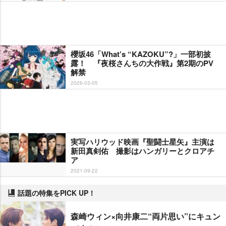
櫻坂46「What’s “KAZOKU”?」一部初披
露！ 『夜桜さんちの大作戦』第2期のPV
解禁
2026-03-05
実写ハリウッド映画『聖闘士星矢』主演は
新田真剣佑 撮影はハンガリーとクロアチ
ア
2021-09-22
話題の特集をPICK UP！
森崎ウィン×向井康二“両片思い”にキュン