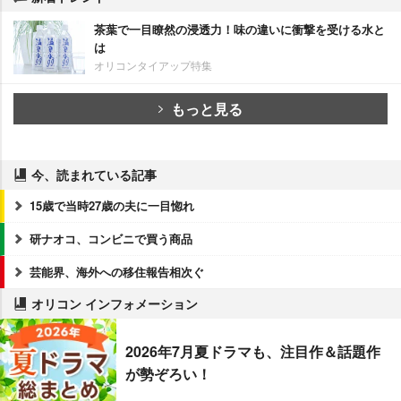
茶葉で一目瞭然の浸透力！味の違いに衝撃を受ける水と
は
オリコンタイアップ特集
もっと見る
今、読まれている記事
15歳で当時27歳の夫に一目惚れ
研ナオコ、コンビニで買う商品
芸能界、海外への移住報告相次ぐ
オリコン インフォメーション
2026年7月夏ドラマも、注目作＆話題作
が勢ぞろい！