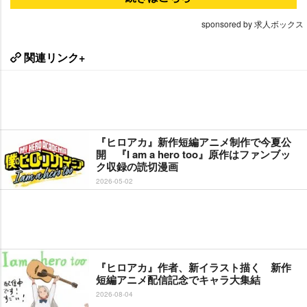
sponsored by 求人ボックス
関連リンク+
『ヒロアカ』新作短編アニメ制作で今夏公
開 『I am a hero too』原作はファンブッ
ク収録の読切漫画
2026-05-02
『ヒロアカ』作者、新イラスト描く 新作
短編アニメ配信記念でキャラ大集結
2026-08-04