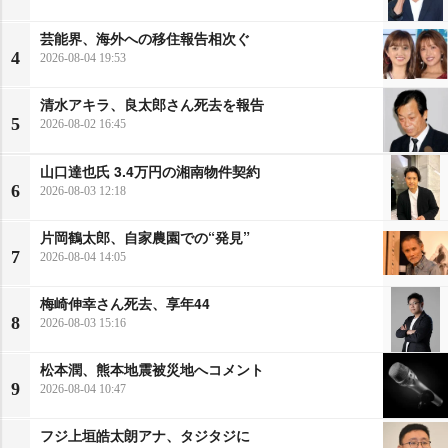
芸能界、海外への移住報告相次ぐ
4
2026-08-04 19:53
清水アキラ、良太郎さん死去を報告
5
2026-08-02 16:45
山口達也氏 3.4万円の湘南物件契約
6
2026-08-03 12:18
片岡鶴太郎、自家農園での“発見”
7
2026-08-04 14:05
梅崎伸幸さん死去、享年44
8
2026-08-03 15:16
松本潤、熊本地震被災地へコメント
9
2026-08-04 10:47
フジ上垣皓太朗アナ、タジタジに