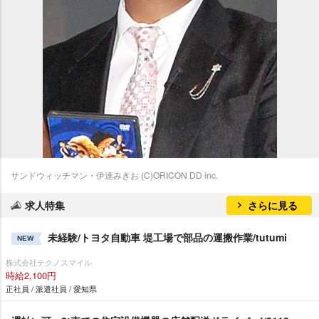
サンドウィッチマン・伊達みきお (C)ORICON DD inc.
求人特集
さらに見る
未経験/トヨタ自動車 堤工場で部品の運搬作業/tutumi
NEW
株式会社テクノスマイル
時給2,100円
正社員 / 派遣社員 / 愛知県