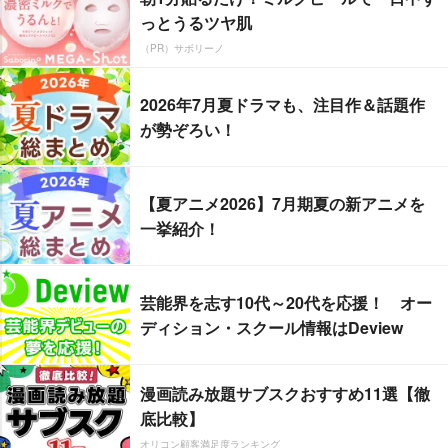
っとうるツヤ肌
（PR）サボリーノ
2026年7月夏ドラマも、注目作＆話題作
が勢ぞろい！
【夏アニメ2026】7月期夏の新アニメを
一挙紹介！
芸能界を志す10代～20代を応援！ オー
ディション・スクール情報はDeview
漫画読み放題サブスクおすすめ11選【徹
底比較】
オリコン顧客満足度ランキング