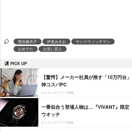
熊谷麻衣子
伊達みきお
サンドウィッチマン
おめでた
お笑い芸人
PICK UP
【驚愕】メーカー社員が推す「10万円台」
神コスパPC
オリコンタイアップ特集
一番似合う登場人物は…『VIVANT』限定
ウオッチ
オリコンタイアップ特集