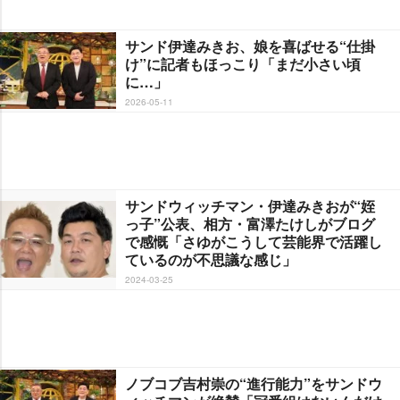
サンド伊達みきお、娘を喜ばせる“仕掛
け”に記者もほっこり「まだ小さい頃
に…」
2026-05-11
サンドウィッチマン・伊達みきおが“姪
っ子”公表、相方・富澤たけしがブログ
で感慨「さゆがこうして芸能界で活躍し
ているのが不思議な感じ」
2024-03-25
ノブコブ吉村崇の“進行能力”をサンドウ