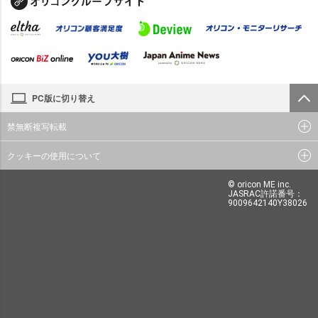
PC版に切り替え
禁無断複写転載
クッキーの使用について
© oricon ME inc.
JASRAC許諾番号：
9009642140Y38026