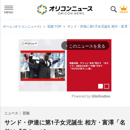
ホーム (オリコンニュース)
芸能 TOP
サンド・伊達に第1子女児誕生 相方・富澤
このニュースを見る
arrow_forward_ios
Powered by 
GliaStudios
M
ニュース
芸能
u
t
サンド・伊達に第1子女児誕生 相方・富澤「名
e