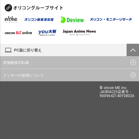
PC版に切り替え
禁無断複写転載
クッキーの使用について
© oricon ME inc.
JASRAC許諾番号：
9009642140Y38026