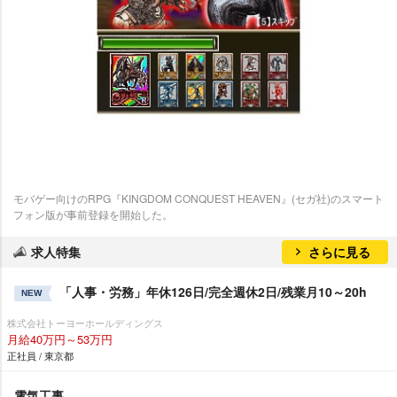
モバゲー向けのRPG『KINGDOM CONQUEST HEAVEN』(セガ社)のスマート
フォン版が事前登録を開始した。
求人特集
さらに見る
「人事・労務」年休126日/完全週休2日/残業月10～20h
NEW
株式会社トーヨーホールディングス
月給40万円～53万円
正社員 / 東京都
電気工事