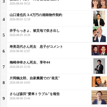
3
2026-08-04 19:53
山口達也氏 3.4万円の湘南物件契約
4
2026-08-03 12:18
井手らっきょ、被災地で炊き出し
5
2026-08-05 10:39
寿美花代さん死去 息子がコメント
6
2026-08-06 12:07
梅崎伸幸さん死去、享年44
7
2026-08-03 15:16
片岡鶴太郎、自家農園での“発見”
8
2026-08-04 14:05
さらば森田“愛車トラブル”を報告
9
2026-08-06 15:44