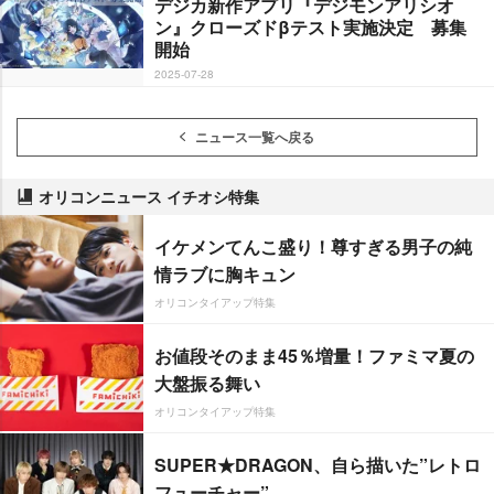
デジカ新作アプリ『デジモンアリシオ
ン』クローズドβテスト実施決定 募集
開始
2025-07-28
ニュース一覧へ戻る
オリコンニュース イチオシ特集
イケメンてんこ盛り！尊すぎる男子の純
情ラブに胸キュン
オリコンタイアップ特集
お値段そのまま45％増量！ファミマ夏の
大盤振る舞い
オリコンタイアップ特集
SUPER★DRAGON、自ら描いた”レトロ
フューチャー”