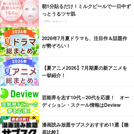
朝1分貼るだけ！ミルクピールで一日中ず
っとうるツヤ肌
（PR）サボリーノ
2026年7月夏ドラマも、注目作＆話題作
が勢ぞろい！
【夏アニメ2026】7月期夏の新アニメを
一挙紹介！
芸能界を志す10代～20代を応援！ オー
ディション・スクール情報はDeview
漫画読み放題サブスクおすすめ11選【徹
底比較】