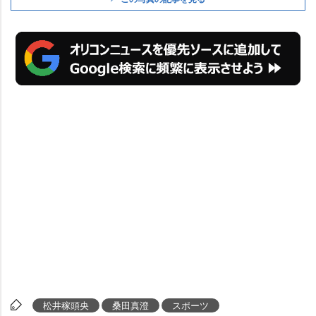
松井稼頭央
桑田真澄
スポーツ