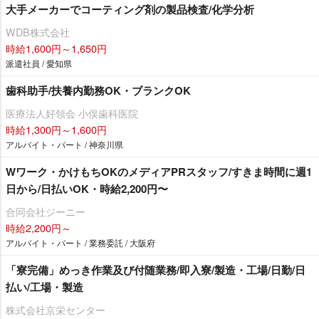
大手メーカーでコーティング剤の製品検査/化学分析
WDB株式会社
時給1,600円～1,650円
派遣社員 / 愛知県
歯科助手/扶養内勤務OK・ブランクOK
医療法人好領会 小俣歯科医院
時給1,300円～1,600円
アルバイト・パート / 神奈川県
Wワーク・かけもちOKのメディアPRスタッフ/すきま時間に週1
日から/日払いOK・時給2,200円〜
合同会社ジーニー
時給2,200円～
アルバイト・パート / 業務委託 / 大阪府
「寮完備」めっき作業及び付随業務/即入寮/製造・工場/日勤/日
払い/工場・製造
株式会社京栄センター