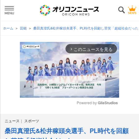
ホーム
芸能
桑田真澄氏&松井稼頭央選手、PL時代を回顧し苦笑「超縦社会だっ
このニュースを見る
arrow_forward_ios
Powered by 
GliaStudios
M
ニュース
スポーツ
u
t
桑田真澄氏&松井稼頭央選手、PL時代を回顧
e