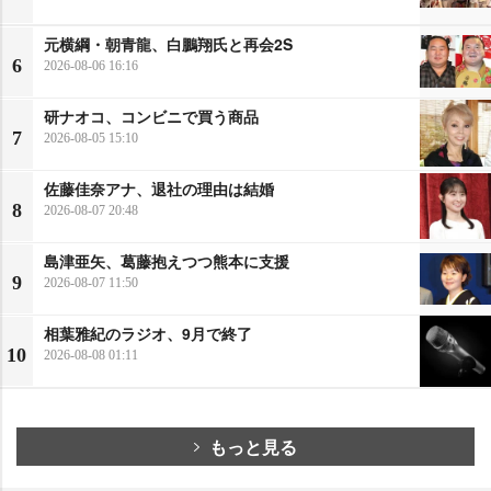
元横綱・朝青龍、白鵬翔氏と再会2S
6
2026-08-06 16:16
研ナオコ、コンビニで買う商品
7
2026-08-05 15:10
佐藤佳奈アナ、退社の理由は結婚
8
2026-08-07 20:48
島津亜矢、葛藤抱えつつ熊本に支援
9
2026-08-07 11:50
相葉雅紀のラジオ、9月で終了
10
2026-08-08 01:11
もっと見る