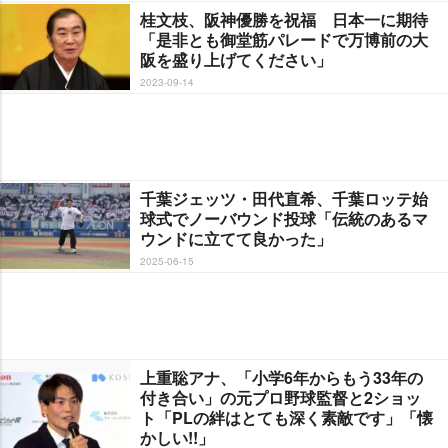
桂文枝、阪神優勝を祝福 日本一に期待
「是非とも御堂筋パレードで万博前の大
阪を盛り上げてください」
2023-09-14
千葉ジェッツ・田代直希、千葉ロッテ始
球式でノーバウンド投球「伝統のあるマ
ウンドに立てて良かった」
2025-06-15
上重聡アナ、「小学6年からもう33年の
付き合い」の元プロ野球監督と2ショッ
ト「PLの絆はとても深く素敵です」「懐
かしい!!」