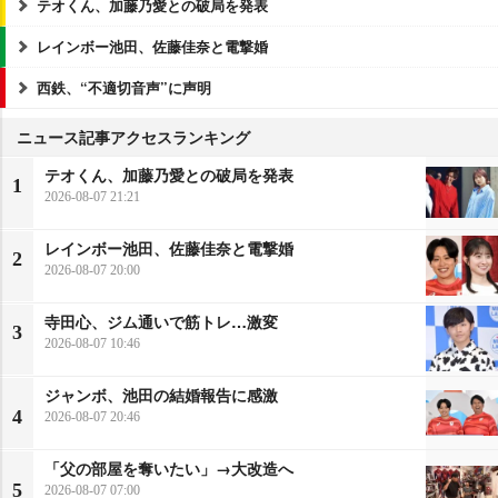
テオくん、加藤乃愛との破局を発表
レインボー池田、佐藤佳奈と電撃婚
西鉄、“不適切音声”に声明
ニュース記事アクセスランキング
テオくん、加藤乃愛との破局を発表
1
2026-08-07 21:21
レインボー池田、佐藤佳奈と電撃婚
2
2026-08-07 20:00
寺田心、ジム通いで筋トレ…激変
3
2026-08-07 10:46
ジャンボ、池田の結婚報告に感激
4
2026-08-07 20:46
「父の部屋を奪いたい」→大改造へ
5
2026-08-07 07:00