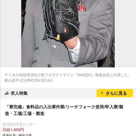
ナイキの高校球児向け新プロダクトライン『SHA|DO』発表会見に出席した、
館山昌平 (C)ORICON DD inc.
求人特集
さらに見る
「寮完備」食料品の入出庫作業/リーチフォーク使用/即入寮/製
造・工場/工場・製造
株式会社京栄センター
日給1,600円
派遣社員 / 神奈川県