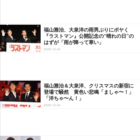
福山雅治、大泉洋の雨男ぶりにボヤく
『ラストマン』公開記念の“晴れの日”の
はずが「雨が降って寒い」
2025-12-24
福山雅治＆大泉洋、クリスマスの新宿に
登場で騒然 黄色い悲鳴「ましゃ〜！」
「洋ちゃ〜ん！」
2025-12-24