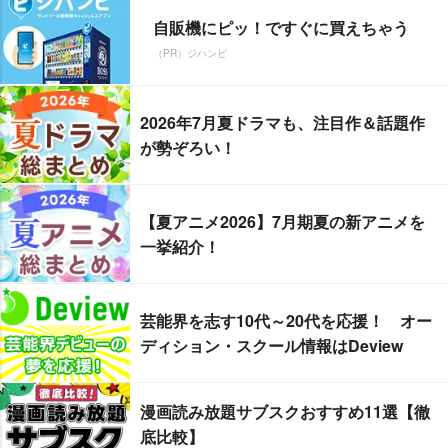
自販機にピッ！ですぐに買えちゃう
（PR）ジハンピ
2026年7月夏ドラマも、注目作＆話題作
が勢ぞろい！
【夏アニメ2026】7月期夏の新アニメを
一挙紹介！
芸能界を志す10代～20代を応援！ オー
ディション・スクール情報はDeview
漫画読み放題サブスクおすすめ11選【徹
底比較】