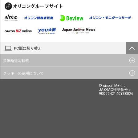
PC版に切り替え
禁無断複写転載
クッキーの使用について
© oricon ME inc.
JASRAC許諾番号：
9009642140Y38026