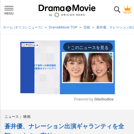
ホーム (オリコンニュース)
Drama&Movie TOP
芸能
蒼井優、ナレーション出
このニュースを見る
arrow_forward_ios
Powered by 
GliaStudios
M
ニュース
映画
u
t
蒼井優、ナレーション出演ギャランティを全
e