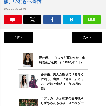
額、いわきへ寄付
2011-10-30 15:06
前へ
次へ
蒼井優、「ちょっと変わった」主
演映画が公開 （11年10月16日）
蒼井優、美人女医役で『るろう
に剣心』出演 『龍馬伝』キャ
ストが続々集結（11年09月03
日）
『フラガール』出演の蒼井優＆
しずちゃんも祝福、スパリゾー