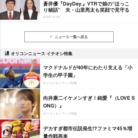
蒼井優『DayDay.』VTRで娘の“ほっこ
り秘話” 夫・山里亮太も笑顔で見守る
2025-12-04
ニュース一覧へ戻る
オリコンニュース イチオシ特集
マクドナルドが40年にわたり支える「小
学生の甲子園」
オリコンタイアップ特集
向井康二イケメンすぎ！純愛『（LOVE S
ONG）』
オリコンタイアップ特集
デカすぎ都市伝説発生!?ファミマ45％増
量作戦再来