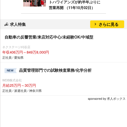
トハワイアンズが約半年ぶりに
営業再開 （11年10月02日）
求人特集
さらに見る
自動車の反響営業/来店対応中心/未経験OK/中域型
ネクステージ刈谷店
年収406万円～849万8,000円
正社員 / 愛知県
品質管理部門での試験検査業務/化学分析
NEW
WDB株式会社
月給25万円～30万円
正社員 / 派遣社員 / 神奈川県
sponsored by 求人ボックス