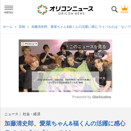
ホーム
芸能
加藤清史郎、愛菜ちゃん&福くんの活躍に感心 ライバル心は「ないで
このニュースを見る
arrow_forward_ios
Powered by 
GliaStudios
M
ニュース
社会・経済
u
t
加藤清史郎、愛菜ちゃん&福くんの活躍に感心
e