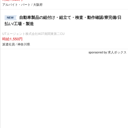
アルバイト・パート / 大阪府
自動車製品の組付け・組立て・検査・動作確認/寮完備/日
NEW
払い/工場・製造
UTエージェント株式会社AGT南関東第二CU
時給1,550円
派遣社員 / 神奈川県
sponsored by 求人ボックス