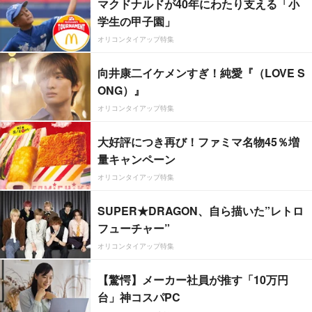
マクドナルドが40年にわたり支える「小
学生の甲子園」
オリコンタイアップ特集
向井康二イケメンすぎ！純愛『（LOVE S
ONG）』
オリコンタイアップ特集
大好評につき再び！ファミマ名物45％増
量キャンペーン
オリコンタイアップ特集
SUPER★DRAGON、自ら描いた”レトロ
フューチャー”
オリコンタイアップ特集
【驚愕】メーカー社員が推す「10万円
台」神コスパPC