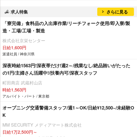
求人特集
さらに見る
「寮完備」食料品の入出庫作業/リーチフォーク使用/即入寮/製
造・工場/工場・製造
株式会社京栄センター
日給1,600円
派遣社員 / 神奈川県
深夜時給1563円!深夜帯だけ!週2～/残業なし/絶品賄いがたった
の1円/主婦さん活躍中!/扶養内可/深夜スタッフ
町田商店 武蔵村山店
時給1,563円
アルバイト・パート / 東京都
オープニング交通警備スタッフ/週1～OK/日給¥12,500~/未経験O
K
MM SECURITY メディアマート株式会社
日給1万2,500円～