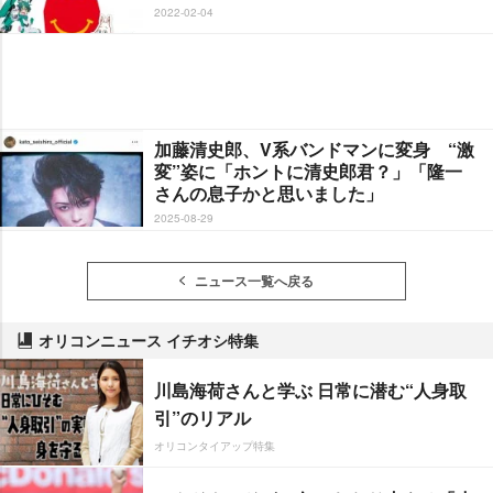
2022-02-04
加藤清史郎、V系バンドマンに変身 “激
変”姿に「ホントに清史郎君？」「隆一
さんの息子かと思いました」
2025-08-29
ニュース一覧へ戻る
オリコンニュース イチオシ特集
川島海荷さんと学ぶ 日常に潜む“人身取
引”のリアル
オリコンタイアップ特集