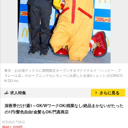
東京・お台場デックスに期間限定オープンするマクドナルド『ハッピー・プ
ラレール店』のオープニングセレモニーに出席した全身2ショット (C)ORICO
N DD inc.
求人特集
さらに見る
深夜帯だけ!週1～OK/WワークOK/残業なし/絶品まかないがたった
の1円/髪色自由!金髪もOK/門真商店
町田商店 門真店
時給1,525円