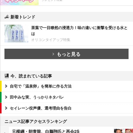
新着トレンド
茶葉で一目瞭然の浸透力！味の違いに衝撃を受ける水と
は
オリコンタイアップ特集
もっと見る
今、読まれている記事
自宅で「温泉卵」を簡単に作る方法
田中みな実、うっかりネタバレ
セイレーン役声優、選考理由を告白
ニュース記事アクセスランキング
元横綱・朝青龍、白鵬翔氏と再会2S