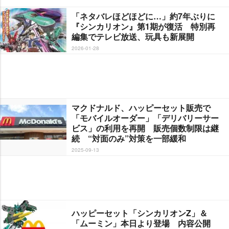
「ネタバレほどほどに…」約7年ぶりに
『シンカリオン』第1期が復活 特別再
編集でテレビ放送、玩具も新展開
2026-01-28
マクドナルド、ハッピーセット販売で
「モバイルオーダー」「デリバリーサー
ビス」の利用を再開 販売個数制限は継
続 “対面のみ”対策を一部緩和
2025-09-13
ハッピーセット「シンカリオンZ」＆
「ムーミン」本日より登場 内容公開