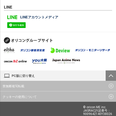
LINE
LINEアカウントメディア
PC版に切り替え
禁無断複写転載
クッキーの使用について
© oricon ME inc.
JASRAC許諾番号：
9009642140Y38026