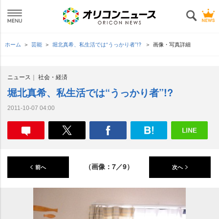
ホーム
芸能
堀北真希、私生活では“うっかり者”!?
画像・写真詳細
ニュース
社会・経済
堀北真希、私生活では“うっかり者”!?
2011-10-07 04:00
（画像：7／9）
前へ
次へ