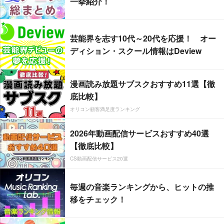
一挙紹介！
芸能界を志す10代～20代を応援！ オー
ディション・スクール情報はDeview
漫画読み放題サブスクおすすめ11選【徹
底比較】
オリコン顧客満足度ランキング
2026年動画配信サービスおすすめ40選
【徹底比較】
CS動画配信サービス20選
毎週の音楽ランキングから、ヒットの推
移をチェック！