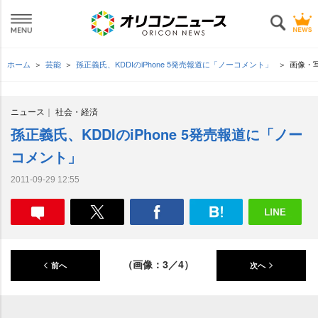
ホーム
芸能
孫正義氏、KDDIのiPhone 5発売報道に「ノーコメント」
画像・
ニュース
社会・経済
孫正義氏、KDDIのiPhone 5発売報道に「ノー
コメント」
2011-09-29 12:55
（画像：3／4）
前へ
次へ