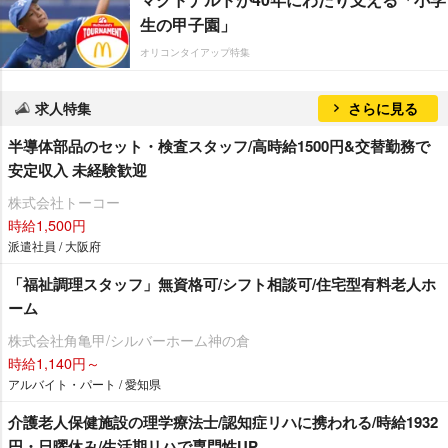
生の甲子園」
オリコンタイアップ特集
求人特集
さらに見る
半導体部品のセット・検査スタッフ/高時給1500円&交替勤務で
安定収入 未経験歓迎
株式会社トーコー
時給1,500円
派遣社員 / 大阪府
「福祉調理スタッフ」無資格可/シフト相談可/住宅型有料老人ホ
ーム
株式会社角亀甲/シルバーホーム神の倉
時給1,140円～
アルバイト・パート / 愛知県
介護老人保健施設の理学療法士/認知症リハに携われる/時給1932
円・日曜休み/生活期リハで専門性UP