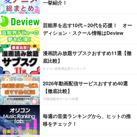
一挙紹介！
芸能界を志す10代～20代を応援！ オー
ディション・スクール情報はDeview
漫画読み放題サブスクおすすめ11選【徹
底比較】
オリコン顧客満足度ランキング
2026年動画配信サービスおすすめ40選
【徹底比較】
CS動画配信サービス20選
毎週の音楽ランキングから、ヒットの推
移をチェック！