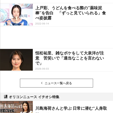
上戸彩、うどんを食べる際の”薬味泥
棒”を告白 「ずっと見ていられる」食
べ姿披露
2022-06-14
恒松祐里、雑なボケをして大泉洋が注
意 苦笑いで「適当なことを言わない
で」
2026-06-03
ニュース一覧へ戻る
オリコンニュース イチオシ特集
川島海荷さんと学ぶ 日常に潜む“人身取