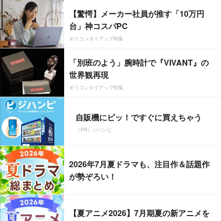
【驚愕】メーカー社員が推す「10万円
台」神コスパPC
オリコンタイアップ特集
「別班のよう」腕時計で『VIVANT』の
世界観再現
オリコンタイアップ特集
自販機にピッ！ですぐに買えちゃう
（PR）ジハンピ
2026年7月夏ドラマも、注目作＆話題作
が勢ぞろい！
【夏アニメ2026】7月期夏の新アニメを