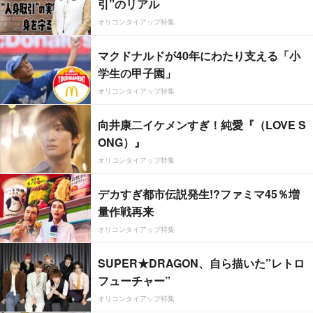
引”のリアル
オリコンタイアップ特集
マクドナルドが40年にわたり支える「小
学生の甲子園」
オリコンタイアップ特集
向井康二イケメンすぎ！純愛『（LOVE S
ONG）』
オリコンタイアップ特集
デカすぎ都市伝説発生!?ファミマ45％増
量作戦再来
オリコンタイアップ特集
SUPER★DRAGON、自ら描いた”レトロ
フューチャー”
オリコンタイアップ特集