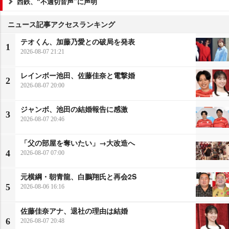
西鉄、“不適切音声”に声明
ニュース記事アクセスランキング
テオくん、加藤乃愛との破局を発表
1
2026-08-07 21:21
レインボー池田、佐藤佳奈と電撃婚
2
2026-08-07 20:00
ジャンボ、池田の結婚報告に感激
3
2026-08-07 20:46
「父の部屋を奪いたい」→大改造へ
4
2026-08-07 07:00
元横綱・朝青龍、白鵬翔氏と再会2S
5
2026-08-06 16:16
佐藤佳奈アナ、退社の理由は結婚
6
2026-08-07 20:48