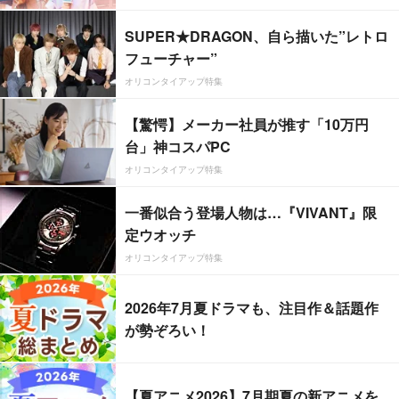
SUPER★DRAGON、自ら描いた”レトロ
フューチャー”
オリコンタイアップ特集
【驚愕】メーカー社員が推す「10万円
台」神コスパPC
オリコンタイアップ特集
一番似合う登場人物は…『VIVANT』限
定ウオッチ
オリコンタイアップ特集
2026年7月夏ドラマも、注目作＆話題作
が勢ぞろい！
【夏アニメ2026】7月期夏の新アニメを