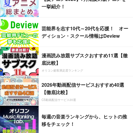
一挙紹介！
芸能界を志す10代～20代を応援！ オー
ディション・スクール情報はDeview
漫画読み放題サブスクおすすめ11選【徹
底比較】
オリコン顧客満足度ランキング
2026年動画配信サービスおすすめ40選
【徹底比較】
CS動画配信サービス20選
毎週の音楽ランキングから、ヒットの推
移をチェック！