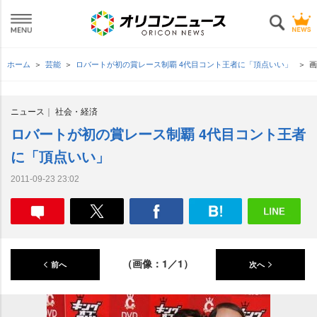
ホーム
芸能
ロバートが初の賞レース制覇 4代目コント王者に「頂点いい」
画
ニュース
社会・経済
ロバートが初の賞レース制覇 4代目コント王者
に「頂点いい」
2011-09-23 23:02
（画像：1／1）
前へ
次へ