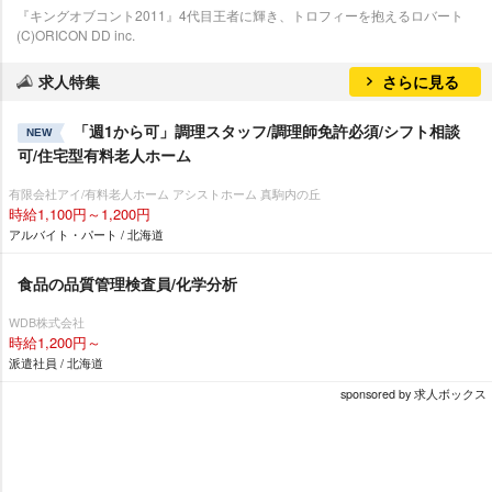
『キングオブコント2011』4代目王者に輝き、トロフィーを抱えるロバート
(C)ORICON DD inc.
求人特集
さらに見る
「週1から可」調理スタッフ/調理師免許必須/シフト相談
NEW
可/住宅型有料老人ホーム
有限会社アイ/有料老人ホーム アシストホーム 真駒内の丘
時給1,100円～1,200円
アルバイト・パート / 北海道
食品の品質管理検査員/化学分析
WDB株式会社
時給1,200円～
派遣社員 / 北海道
sponsored by 求人ボックス