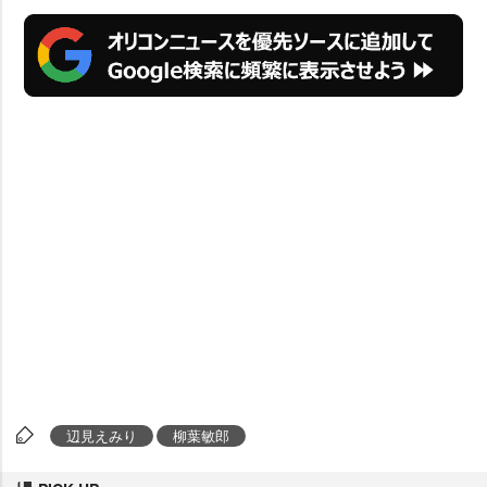
辺見えみり
柳葉敏郎