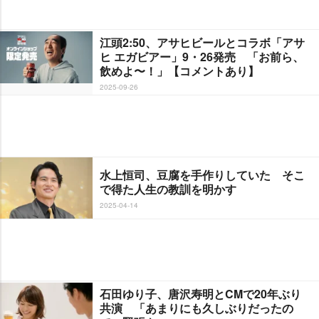
江頭2:50、アサヒビールとコラボ「アサ
ヒ エガビアー」9・26発売 「お前ら、
飲めよ〜！」【コメントあり】
2025-09-26
水上恒司、豆腐を手作りしていた そこ
で得た人生の教訓を明かす
2025-04-14
石田ゆり子、唐沢寿明とCMで20年ぶり
共演 「あまりにも久しぶりだったの