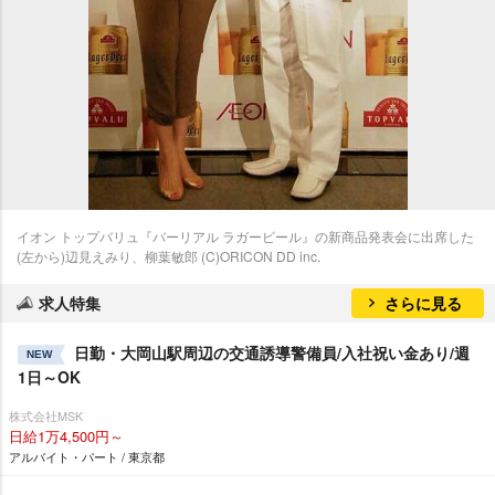
イオン トップバリュ『バーリアル ラガービール』の新商品発表会に出席した
(左から)辺見えみり、柳葉敏郎 (C)ORICON DD inc.
求人特集
さらに見る
日勤・大岡山駅周辺の交通誘導警備員/入社祝い金あり/週
NEW
1日～OK
株式会社MSK
日給1万4,500円～
アルバイト・パート / 東京都