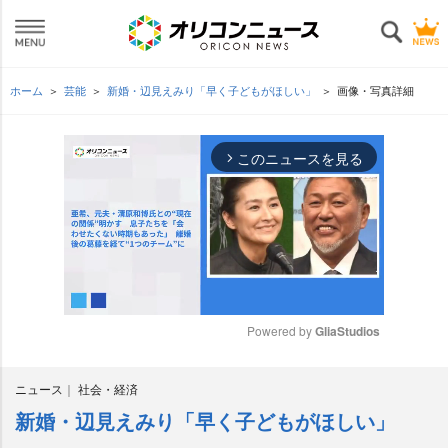
ホーム
芸能
新婚・辺見えみり「早く子どもがほしい」
画像・写真詳細
このニュースを見る
arrow_forward_ios
Powered by 
GliaStudios
M
ニュース
社会・経済
u
t
新婚・辺見えみり「早く子どもがほしい」
e