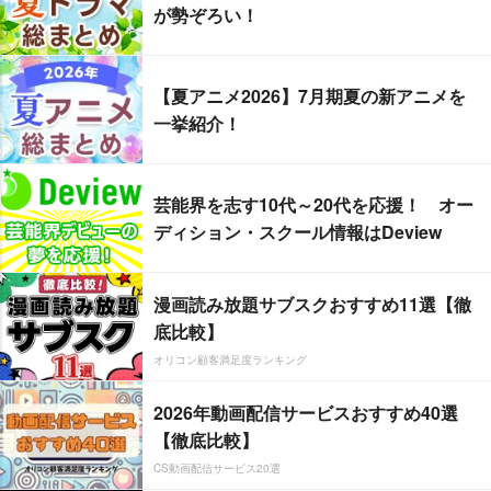
が勢ぞろい！
【夏アニメ2026】7月期夏の新アニメを
一挙紹介！
芸能界を志す10代～20代を応援！ オー
ディション・スクール情報はDeview
漫画読み放題サブスクおすすめ11選【徹
底比較】
オリコン顧客満足度ランキング
2026年動画配信サービスおすすめ40選
【徹底比較】
CS動画配信サービス20選