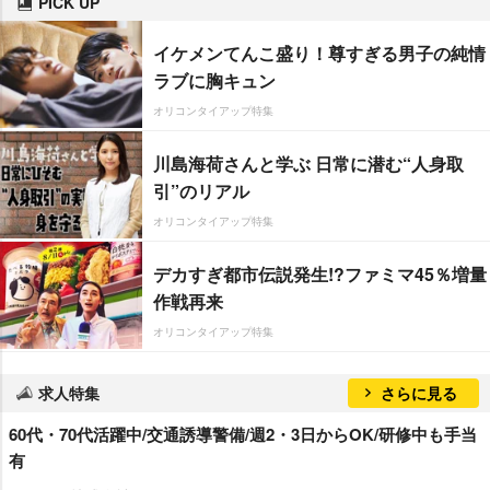
PICK UP
イケメンてんこ盛り！尊すぎる男子の純情
ラブに胸キュン
オリコンタイアップ特集
川島海荷さんと学ぶ 日常に潜む“人身取
引”のリアル
オリコンタイアップ特集
デカすぎ都市伝説発生!?ファミマ45％増量
作戦再来
オリコンタイアップ特集
求人特集
さらに見る
60代・70代活躍中/交通誘導警備/週2・3日からOK/研修中も手当
有