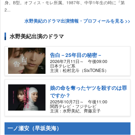
身。B型。オフィス・モレ所属。1987年、中学1年生の時に『第
2...
水野美紀のドラマ出演情報・プロフィールを見る >>
水野美紀出演のドラマ
告白－25年目の秘密－
2026年7月11日～ 午後09:00
日本テレビ系
主演：松村北斗（SixTONES）
娘の命を奪ったヤツを殺すのは罪
ですか？
2025年10月7日～ 午後11:00
関西テレビ・フジテレビ
主演：水野美紀、齊藤京子
一ノ瀬安（早坂美海）