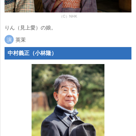
（C）NHK
りん（見上愛）の娘。
演
英茉
中村義正（小林隆）