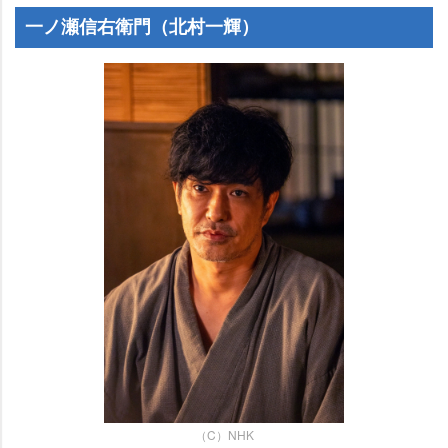
一ノ瀬信右衛門（北村一輝）
（C）NHK