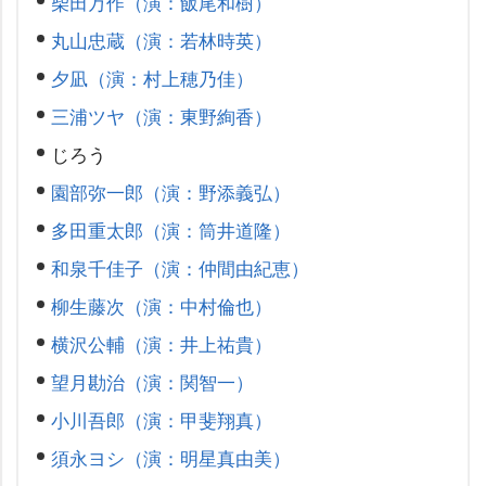
柴田万作（演：飯尾和樹）
丸山忠蔵（演：若林時英）
夕凪（演：村上穂乃佳）
三浦ツヤ（演：東野絢香）
じろう
園部弥一郎（演：野添義弘）
多田重太郎（演：筒井道隆）
和泉千佳子（演：仲間由紀恵）
柳生藤次（演：中村倫也）
横沢公輔（演：井上祐貴）
望月勘治（演：関智一）
小川吾郎（演：甲斐翔真）
須永ヨシ（演：明星真由美）