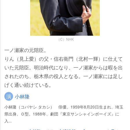
（C）NHK
一ノ瀬家の元陪臣。
りん（見上愛）の父・信右衛門（北村一輝）に仕えて
いた元陪臣。明治時代になり、一ノ瀬家からは暇を出
されたのち、栃木県の役人となる。一ノ瀬家には足し
げく通い続けている。
演
小林隆
小林隆（コバヤシ タカシ） 俳優。1959年8月20日生まれ、埼玉
県出身。Ｏ型。1988年、劇団『東京サンシャインボーイズ』に
入...