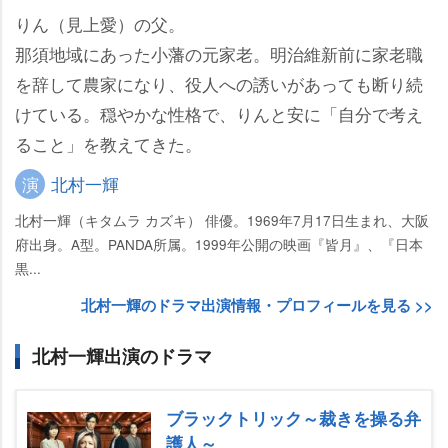
りん（見上愛）の父。
那須地域にあった小藩の元家老。明治維新前に家老職
を辞して農家になり、役人への誘いがあっても断り続
けている。穏やかな性格で、りんと安に「自分で考え
ること」を教えてきた。
演
北村一輝
北村一輝（キタムラ カズキ） 俳優。1969年7月17日生まれ、大阪
府出身。A型。PANDA所属。1999年公開の映画『皆月』、『日本
黒...
北村一輝のドラマ出演情報・プロフィールを見る >>
北村一輝出演のドラマ
ブラックトリック～裁きを操る弁
護人～