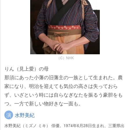
（C）NHK
りん（見上愛）の母
那須にあった小藩の旧藩主の一族として生まれた。農
家になり、明治を迎えても気位の高さは失っておら
ず、いざという時には自らなぎなたを振るう豪胆をも
つ。一方で新しい物好きな一面も。
演
水野美紀
水野美紀（ミズノ ミキ） 俳優。1974年6月28日生まれ、三重県出