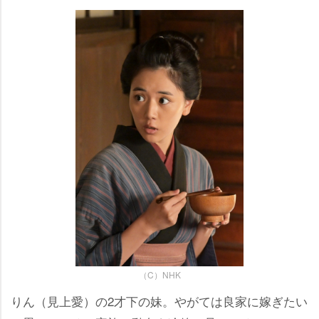
（C）NHK
りん（見上愛）の2才下の妹。やがては良家に嫁ぎたい