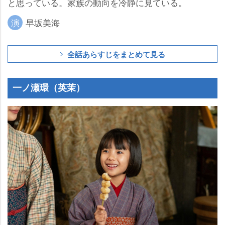
と思っている。家族の動向を冷静に見ている。
演
早坂美海
全話あらすじをまとめて見る
一ノ瀬環（英茉）