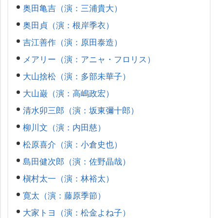
奥田亀吉（演：三浦貴大）
奥田貞（演：根岸季衣）
吉江善作（演：原田泰造）
メアリー（演：アニャ・フロリス）
大山捨松（演：多部未華子）
大山巌（演：高嶋政宏）
清水卯三郎（演：坂東彌十郎）
柳川文（演：内田慈）
松原喜介（演：小倉史也）
島田健次郎（演：佐野晶哉）
槇村太一（演：林裕太）
寛太（演：藤原季節）
大家トヨ（演：松金よね子）