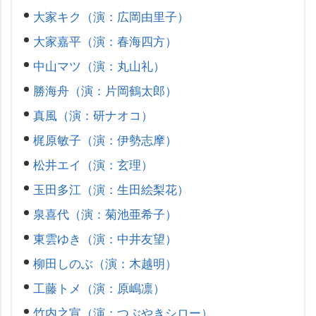
大家キク（演：広岡由里子）
大家嘉平（演：春海四方）
中山マツ（演：丸山礼）
勝海舟（演：片岡鶴太郎）
真風（演：研ナオコ）
梶原敏子（演：伊勢志摩）
松井エイ（演：玄理）
玉田多江（演：生田絵梨花）
泉喜代（演：菊池亜希子）
東雲ゆき（演：中井友望）
柳田しのぶ（演：木越明）
工藤トメ（演：原嶋凛）
竹内之宣（演：つぶやきシロー）