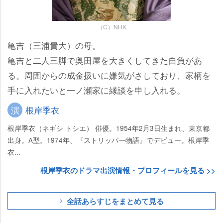
（C）NHK
亀吉（三浦貴大）の母。
亀吉と二人三脚で奥田屋を大きくしてきた自負があ
る。周囲からの成金扱いに嫌気がさしており、家柄を
手に入れたいと一ノ瀬家に縁談を申し入れる。
演
根岸季衣
根岸季衣（ネギシ トシエ） 俳優。1954年2月3日生まれ、東京都
出身。A型。1974年、『ストリッパー物語』でデビュー。根岸季
衣...
根岸季衣のドラマ出演情報・プロフィールを見る >>
全話あらすじをまとめて見る