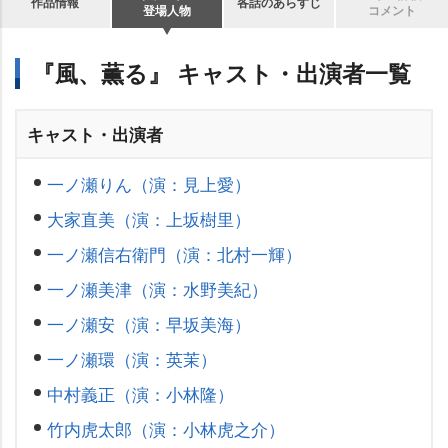
作品情報
各話のあらすじ
登場人物
コメント
『風、薫る』 キャスト・出演者一覧
キャスト・出演者
一ノ瀬りん（演：見上愛）
大家直美（演：上坂樹里）
一ノ瀬信右衛門（演：北村一輝）
一ノ瀬美津（演：水野美紀）
一ノ瀬安（演：早坂美海）
一ノ瀬環（演：英茉）
中村義正（演：小林隆）
竹内虎太郎（演：小林虎之介）