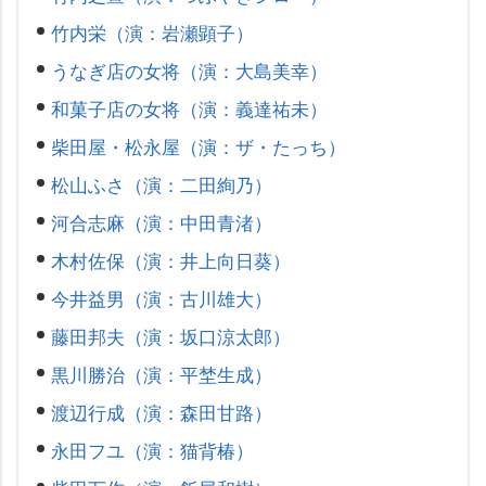
竹内栄（演：岩瀬顕子）
うなぎ店の女将（演：大島美幸）
和菓子店の女将（演：義達祐未）
柴田屋・松永屋（演：ザ・たっち）
松山ふさ（演：二田絢乃）
河合志麻（演：中田青渚）
木村佐保（演：井上向日葵）
今井益男（演：古川雄大）
藤田邦夫（演：坂口涼太郎）
黒川勝治（演：平埜生成）
渡辺行成（演：森田甘路）
永田フユ（演：猫背椿）